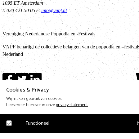
1095 ET Amsterdam
t: 020 421 50 05 e:
info@vnpf.nl
Vereniging Nederlandse Poppodia en -Festivals
VNPF behartigt de collectieve belangen van de poppodia en –festival
Nederland
Te
Cookies & Privacy
Wij maken gebruik van cookies.
Design & Code by Eagerly
Lees meer hierover in onze
privacy statement
.
Functioneel
(