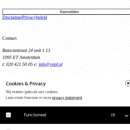
Aanmelden
Disclaimer
Privacybeleid
Contact
Bataviastraat 24 unit 1.13
1095 ET Amsterdam
t: 020 421 50 05 e:
info@vnpf.nl
Cookies & Privacy
Vereniging Nederlandse Poppodia en -Festivals
Wij maken gebruik van cookies.
Lees meer hierover in onze
privacy statement
.
VNPF behartigt de collectieve belangen van de poppodia en –festival
van Nederland
Functioneel
(
1
)
Terug naar