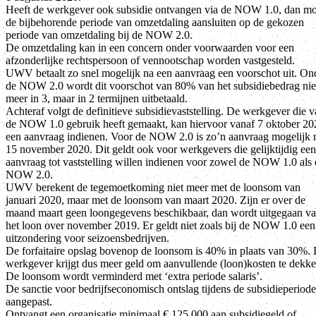
Heeft de werkgever ook subsidie ontvangen via de NOW 1.0, dan mo
de bijbehorende periode van omzetdaling aansluiten op de gekozen
periode van omzetdaling bij de NOW 2.0.
De omzetdaling kan in een concern onder voorwaarden voor een
afzonderlijke rechtspersoon of vennootschap worden vastgesteld.
UWV betaalt zo snel mogelijk na een aanvraag een voorschot uit. On
de NOW 2.0 wordt dit voorschot van 80% van het subsidiebedrag nie
meer in 3, maar in 2 termijnen uitbetaald.
Achteraf volgt de definitieve subsidievaststelling. De werkgever die 
de NOW 1.0 gebruik heeft gemaakt, kan hiervoor vanaf 7 oktober 20
een aanvraag indienen. Voor de NOW 2.0 is zo’n aanvraag mogelijk 
15 november 2020. Dit geldt ook voor werkgevers die gelijktijdig een
aanvraag tot vaststelling willen indienen voor zowel de NOW 1.0 als
NOW 2.0.
UWV berekent de tegemoetkoming niet meer met de loonsom van
januari 2020, maar met de loonsom van maart 2020. Zijn er over de
maand maart geen loongegevens beschikbaar, dan wordt uitgegaan v
het loon over november 2019. Er geldt niet zoals bij de NOW 1.0 een
uitzondering voor seizoensbedrijven.
De forfaitaire opslag bovenop de loonsom is 40% in plaats van 30%.
werkgever krijgt dus meer geld om aanvullende (loon)kosten te dekke
De loonsom wordt verminderd met ‘extra periode salaris’.
De sanctie voor bedrijfseconomisch ontslag tijdens de subsidieperiode
aangepast.
Ontvangt een organisatie minimaal € 125.000 aan subsidiegeld of