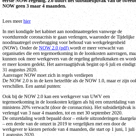
eerste NOW-regeling. Zo duurt het subsidietijdvak van de tweed
NOW geen 3 maar 4 maanden.
Lees meer
hier
In mei kondigde het kabinet aan noodmaatregelen vanwege de
voortdurende coronacrisis te gaan verlengen, waaronder de Tijdelijke
noodmaatregel overbrugging voor behoud van werkgelegenheid
(NOW). Onder de
NOW 2.0 (pdf)
wordt er meer verwacht van
organisaties die een tegemoetkoming in de loonkosten aanvragen, ma
kunnen ook meer werkgevers van de regeling gebruikmaken en word
er meer kosten gedekt. Het aanvraagtijdvak begint op 6 juli en eindigt
31 augustus 2020.
Aanvrager NOW moet zich in regels verdiepen
De NOW 2.0 is in de kern hetzelfde als de NOW 1.0, maar er zijn oo
verschillen. Een aantal punten:
Ook bij de NOW 2.0 kan een werkgever van UWV een
tegemoetkoming in de loonkosten krijgen als hij een omzetdaling van
ministens 20% verwacht (door de coronacrisis). Het subsidietijdvak is
verlengd van 3 naar 4 maanden, tot en met 30 september 2020.
De omzetdaling wordt bepaald door – enkele uitzonderingen daargela
– een derde van de omzet in 2019 te vergelijken met een door de
werkgever te kiezen periode van 4 maanden, die start op 1 juni, 1 juli 
1 augustus 2020.