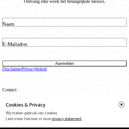
Ontvang elke week het belangrijkste nieuws.
Naam
E-Mailadres
Aanmelden
Disclaimer
Privacybeleid
Contact
Bataviastraat 24 unit 1.13
Cookies & Privacy
1095 ET Amsterdam
Wij maken gebruik van cookies.
t: 020 421 50 05 e:
info@vnpf.nl
Lees meer hierover in onze
privacy statement
.