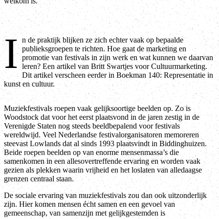
welkom is.
I
n de praktijk blijken ze zich echter vaak op bepaalde
publieksgroepen te richten. Hoe gaat de marketing en
promotie van festivals in zijn werk en wat kunnen we daarvan
leren? Een artikel van Britt Swartjes voor Cultuurmarketing.
Dit artikel verscheen eerder in Boekman 140: Representatie in
kunst en cultuur.
Muziekfestivals roepen vaak gelijksoortige beelden op. Zo is
Woodstock dat voor het eerst plaatsvond in de jaren zestig in de
Verenigde Staten nog steeds beeldbepalend voor festivals
wereldwijd. Veel Nederlandse festivalorganisatoren memoreren
steevast Lowlands dat al sinds 1993 plaatsvindt in Biddinghuizen.
Beide roepen beelden op van enorme mensenmassa’s die
samenkomen in een allesovertreffende ervaring en worden vaak
gezien als plekken waarin vrijheid en het loslaten van alledaagse
grenzen centraal staan.
De sociale ervaring van muziekfestivals zou dan ook uitzonderlijk
zijn. Hier komen mensen écht samen en een gevoel van
gemeenschap, van samenzijn met gelijkgestemden is