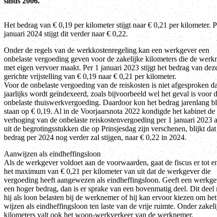
sinds 2006.
Het bedrag van € 0,19 per kilometer stijgt naar € 0,21 per kilometer. P
januari 2024 stijgt dit verder naar € 0,22.
Onder de regels van de werkkostenregeling kan een werkgever een
onbelaste vergoeding geven voor de zakelijke kilometers die de wer
met eigen vervoer maakt. Per 1 januari 2023 stijgt het bedrag van dez
gerichte vrijstelling van € 0,19 naar € 0,21 per kilometer.
Voor de onbelaste vergoeding van de reiskosten is niet afgesproken d
jaarlijks wordt geïndexeerd, zoals bijvoorbeeld wel het geval is voor 
onbelaste thuiswerkvergoeding. Daardoor kon het bedrag jarenlang bl
staan op € 0,19. Al in de Voorjaarsnota 2022 kondigde het kabinet de
verhoging van de onbelaste reiskostenvergoeding per 1 januari 2023 
uit de begrotingsstukken die op Prinsjesdag zijn verschenen, blijkt dat
bedrag per 2024 nog verder zal stijgen, naar € 0,22 in 2024.
Aanwijzen als eindheffingsloon
Als de werkgever voldoet aan de voorwaarden, gaat de fiscus er tot e
het maximum van € 0,21 per kilometer van uit dat de werkgever die
vergoeding heeft aangewezen als eindheffingsloon. Geeft een werkge
een hoger bedrag, dan is er sprake van een bovenmatig deel. Dit deel
hij als loon belasten bij de werknemer of hij kan ervoor kiezen om het
wijzen als eindheffingsloon ten laste van de vrije ruimte. Onder zakeli
kilometers valt ook het woon-werkverkeer van de werknemer.