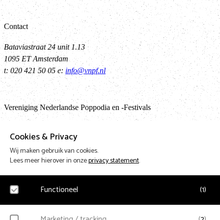
Contact
Bataviastraat 24 unit 1.13
1095 ET Amsterdam
t: 020 421 50 05 e:
info@vnpf.nl
Vereniging Nederlandse Poppodia en -Festivals
VNPF behartigt de collectieve belangen van de poppodia en –festival
Cookies & Privacy
Nederland
Wij maken gebruik van cookies.
Lees meer hierover in onze
privacy statement
.
Terug 
Functioneel
(
1
)
Design & Code by Eagerly
Noodzakelijk
Marketing / tracking
(
2
)