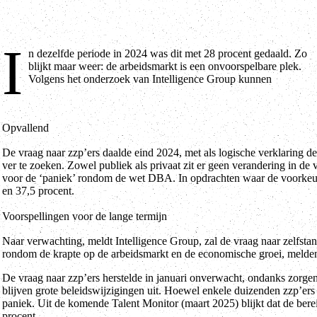
I
n dezelfde periode in 2024 was dit met 28 procent gedaald. Zo
maandmetingen beter ‘dagkoersen’ worden, dan dat ze een duidelijk
blijkt maar weer: de arbeidsmarkt is een onvoorspelbare plek.
Volgens het onderzoek van Intelligence Group kunnen
Opvallend
De vraag naar zzp’ers daalde eind 2024, met als logische verklaring d
ver te zoeken. Zowel publiek als privaat zit er geen verandering in de 
voor de ‘paniek’ rondom de wet DBA. In opdrachten waar de voorkeur l
en 37,5 procent.
Voorspellingen voor de lange termijn
Naar verwachting, meldt Intelligence Group, zal de vraag naar zelfstand
rondom de krapte op de arbeidsmarkt en de economische groei, melden 
De vraag naar zzp’ers herstelde in januari onverwacht, ondanks zorgen
blijven grote beleidswijzigingen uit. Hoewel enkele duizenden zzp’ers z
paniek. Uit de komende Talent Monitor (maart 2025) blijkt dat de berei
procent.