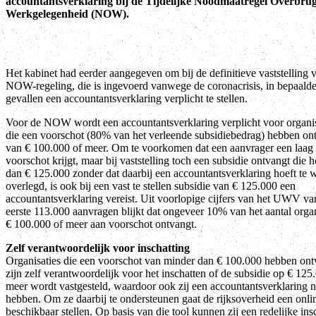
accountantsverklaring bij de Tijdelijke Noodmaatregel Overbru
Werkgelegenheid (NOW).
Het kabinet had eerder aangegeven om bij de definitieve vaststelling 
NOW-regeling, die is ingevoerd vanwege de coronacrisis, in bepaald
gevallen een accountantsverklaring verplicht te stellen.
Voor de NOW wordt een accountantsverklaring verplicht voor organis
die een voorschot (80% van het verleende subsidiebedrag) hebben o
van € 100.000 of meer. Om te voorkomen dat een aanvrager een laag
voorschot krijgt, maar bij vaststelling toch een subsidie ontvangt die h
dan € 125.000 zonder dat daarbij een accountantsverklaring hoeft te
overlegd, is ook bij een vast te stellen subsidie van € 125.000 een
accountantsverklaring vereist. Uit voorlopige cijfers van het UWV va
eerste 113.000 aanvragen blijkt dat ongeveer 10% van het aantal organ
€ 100.000 of meer aan voorschot ontvangt.
Zelf verantwoordelijk voor inschatting
Organisaties die een voorschot van minder dan € 100.000 hebben on
zijn zelf verantwoordelijk voor het inschatten of de subsidie op € 125
meer wordt vastgesteld, waardoor ook zij een accountantsverklaring 
hebben. Om ze daarbij te ondersteunen gaat de rijksoverheid een onlin
beschikbaar stellen. Op basis van die tool kunnen zij een redelijke ins