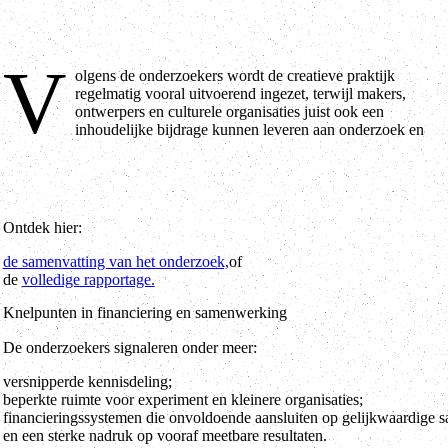
V
olgens de onderzoekers wordt de creatieve praktijk
maatschappelijke vraagstukken. Voor het onderzoek werden meer
regelmatig vooral uitvoerend ingezet, terwijl makers,
dan dertig experts geïnterviewd en circa 550 respondenten bevraagd.
ontwerpers en culturele organisaties juist ook een
Het onderzoek richt zich op samenwerking tussen de culturele en
inhoudelijke bijdrage kunnen leveren aan onderzoek en
Ontdek hier:
de samenvatting van het onderzoek,
of
de
volledige rapportage.
Knelpunten in financiering en samenwerking
De onderzoekers signaleren onder meer:
versnipperde kennisdeling;
beperkte ruimte voor experiment en kleinere organisaties;
financieringssystemen die onvoldoende aansluiten op gelijkwaardige
en een sterke nadruk op vooraf meetbare resultaten.