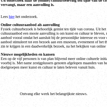
Uit onderzoek naar de (online) cultuurbeleving ten tijde van de co
vervangt, maar een aanvulling is.
Lees
hier
het onderzoek.
Online cultuuraanbod als aanvulling
Fysiek cultuurbezoek is behoorlijk gemist ten tijde van corona. Uit he
cultuuraanbod een mooie aanvulling is om kunst en cultuur te bleven, 
aanbod vooral omdat het aansluit bij de persoonlijke interesse en voor
aanbod stimuleert tot een bezoek aan een museum, evenement of het t
zin te krijgen in een daadwerkelijk bezoek, na het bekijken van online 
Nieuwe mogelijkheden en kansen
Een op de vijf personen is van plan blijvend meer online culturele initia
voorbij is. Met name zestigplussers genoten afgelopen maanden van he
doelgroepen meer kunst en cultuur te laten beleven vanuit huis.
Ontvang elke week het belangrijkste nieuws.