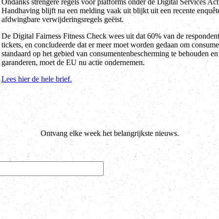
Ondanks strengere regels voor platforms onder de Digital Services Act
Handhaving blijft na een melding vaak uit blijkt uit een recente enqu
afdwingbare verwijderingsregels geëist.
De Digital Fairness Fitness Check wees uit dat 60% van de responden
tickets, en concludeerde dat er meer moet worden gedaan om consume
standaard op het gebied van consumentenbescherming te behouden en b
garanderen, moet de EU nu actie ondernemen.
Lees hier de hele brief.
Ontvang elke week het belangrijkste nieuws.