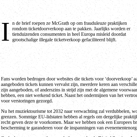
I
n de brief roepen ze McGrath op om frauduleuze praktijken
rondom ticketdoorverkoop aan te pakken. Jaarlijks worden er
tienduizenden consumenten in heel Europa misleid doordat
grootschalige illegale ticketverkoop gefaciliteerd blijft.
Fans worden bedrogen door websites die tickets voor ‘doorverkoop’ a
aangeboden tickets kunnen vervalst zijn, meerdere keren aan verschill
zijn aangeboden, of anderszins in strijd zijn met de algemene voorwa
hebben, een niet werkend ticket. Naast het ondermijnen van het vertr
voor verstoringen gezorgd.
Nu het muziektourisme tot 2032 naar verwachting zal verdubbelen, wo
grenzen. Sommige EU-lidstaten hebben al regels om dergelijke praktijk
recht geven deze te voorkomen. Maar we hebben ook een Europees bre
bescherming te garanderen voor de inspanningen van evenementenorg