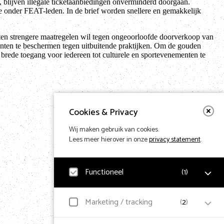
, blijven illegale ticketaanbiedingen onverminderd doorgaan.
ête onder FEAT-leden. In de brief worden snellere en gemakkelijk
ten strengere maatregelen wil tegen ongeoorloofde doorverkoop van
nten te beschermen tegen uitbuitende praktijken. Om de gouden
rede toegang voor iedereen tot culturele en sportevenementen te
Cookies & Privacy
Wij maken gebruik van cookies.
Lees meer hierover in onze
privacy statement
.
Functioneel
(
1
)
Noodzakelijk
Marketing / tracking
(
2
)
Voor het functioneren van de website en het
Terug naar hom
onthouden van voorkeuren worden functionele cookies