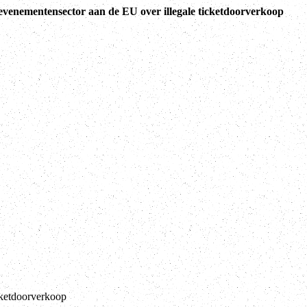
-evenementensector aan de EU over illegale ticketdoorverkoop
cketdoorverkoop