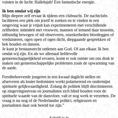
vuisten in de lucht: Hallelujah! Een fantastische energie.
Ik ben omdat wij zijn
Mijn diepere zelf ervaar ik tijdens een clubnacht. De nachtclubs
faciliteren een plek om jezelf te zoeken en te vinden in een
omgeving waar je vrijuit kan experimenteren met verschillende
zelfheden: intimiteit met vrouwen, mannen of iemand daar tussenin,
uitbundig bewegen of stil observeren, onzekerheden blootleggen of
verduisteren, ogen open of ogen dicht, diepgaande gesprekken of
bek houden en dansen.
Je kunt je bestaansrecht ontlenen aan God. Of aan elkaar. Ik ben
omdat wij zijn. En als we allemaal liefdevolle
gemeenschappelijkheid ervaren, komt er ook ruimte om ons druk te
maken om gemeenschappelijke problemen zoals de opwarming van
de aarde.
Feestbehoevende jongeren in een kwaad daglicht stellen en
afserveren als louter hedonisten werkt polariserend en ondermijnt
spirituele gelijkwaardigheid. Zolang de politiek blijft discrimineren
op zingevingsniveau en journalisten zich blind houden voor de
spirituele waarde van de dansvloer, valt er nog werk te verzetten. De
vraag is nu nog of de Nederlandse politici, religieuzen en
journalisten daar ook bereid toe zijn."
Schrijf je in