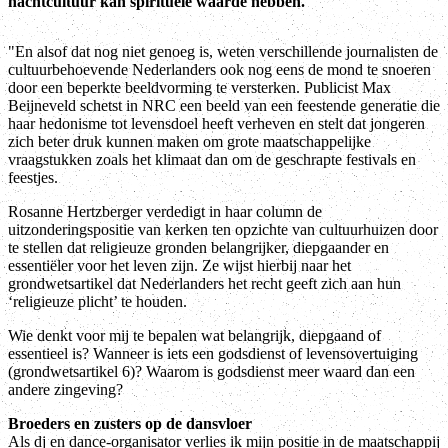
nachtcultuur kan spirituele waarde hebben."
"En alsof dat nog niet genoeg is, weten verschillende journalisten de
cultuurbehoevende Nederlanders ook nog eens de mond te snoeren
door een beperkte beeldvorming te versterken. Publicist Max
Beijneveld schetst in NRC een beeld van een feestende generatie die
haar hedonisme tot levensdoel heeft verheven en stelt dat jongeren
zich beter druk kunnen maken om grote maatschappelijke
vraagstukken zoals het klimaat dan om de geschrapte festivals en
feestjes.
Rosanne Hertzberger verdedigt in haar column de
uitzonderingspositie van kerken ten opzichte van cultuurhuizen door
te stellen dat religieuze gronden belangrijker, diepgaander en
essentiëler voor het leven zijn. Ze wijst hierbij naar het
grondwetsartikel dat Nederlanders het recht geeft zich aan hun
‘religieuze plicht’ te houden.
Wie denkt voor mij te bepalen wat belangrijk, diepgaand of
essentieel is? Wanneer is iets een godsdienst of levensovertuiging
(grondwetsartikel 6)? Waarom is godsdienst meer waard dan een
andere zingeving?
Broeders en zusters op de dansvloer
Als dj en dance-organisator verlies ik mijn positie in de maatschappij