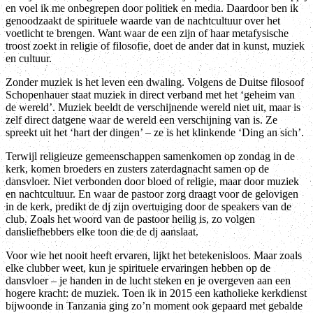
en voel ik me onbegrepen door politiek en media. Daardoor ben ik
genoodzaakt de spirituele waarde van de nachtcultuur over het
voetlicht te brengen. Want waar de een zijn of haar metafysische
troost zoekt in religie of filosofie, doet de ander dat in kunst, muziek
en cultuur.
Zonder muziek is het leven een dwaling. Volgens de Duitse filosoof
Schopenhauer staat muziek in direct verband met het ‘geheim van
de wereld’. Muziek beeldt de verschijnende wereld niet uit, maar is
zelf direct datgene waar de wereld een verschijning van is. Ze
spreekt uit het ‘hart der dingen’ – ze is het klinkende ‘Ding an sich’.
Terwijl religieuze gemeenschappen samenkomen op zondag in de
kerk, komen broeders en zusters zaterdagnacht samen op de
dansvloer. Niet verbonden door bloed of religie, maar door muziek
en nachtcultuur. En waar de pastoor zorg draagt voor de gelovigen
in de kerk, predikt de dj zijn overtuiging door de speakers van de
club. Zoals het woord van de pastoor heilig is, zo volgen
dansliefhebbers elke toon die de dj aanslaat.
Voor wie het nooit heeft ervaren, lijkt het betekenisloos. Maar zoals
elke clubber weet, kun je spirituele ervaringen hebben op de
dansvloer – je handen in de lucht steken en je overgeven aan een
hogere kracht: de muziek. Toen ik in 2015 een katholieke kerkdienst
bijwoonde in Tanzania ging zo’n moment ook gepaard met gebalde