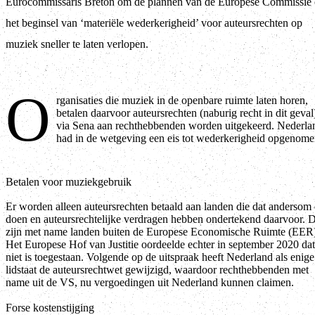
Eurocommissaris Breton om de plannen van de Europese Commissie
het beginsel van ‘materiële wederkerigheid’ voor auteursrechten op
muziek sneller te laten verlopen.
O
rganisaties die muziek in de openbare ruimte laten horen,
betalen daarvoor auteursrechten (naburig recht in dit geval
via Sena aan rechthebbenden worden uitgekeerd. Nederla
had in de wetgeving een eis tot wederkerigheid opgenome
Betalen voor muziekgebruik
Er worden alleen auteursrechten betaald aan landen die dat andersom
doen en auteursrechtelijke verdragen hebben ondertekend daarvoor. D
zijn met name landen buiten de Europese Economische Ruimte (EER
Het Europese Hof van Justitie oordeelde echter in september 2020 dat
niet is toegestaan. Volgende op de uitspraak heeft Nederland als enige
lidstaat de auteursrechtwet gewijzigd, waardoor rechthebbenden met
name uit de VS, nu vergoedingen uit Nederland kunnen claimen.
Forse kostenstijging