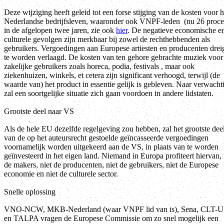
Deze wijziging heeft geleid tot een forse stijging van de kosten voor h
Nederlandse bedrijfsleven, waaronder ook VNPF-leden (nu 26 proce
in de afgelopen twee jaren, zie ook
hier
. De negatieve economische e
culturele gevolgen zijn merkbaar bij zowel de rechthebbenden als
gebruikers. Vergoedingen aan Europese artiesten en producenten drei
te worden verlaagd. De kosten van ten gehore gebrachte muziek voor
zakelijke gebruikers zoals horeca, podia, festivals , maar ook
ziekenhuizen, winkels, et cetera zijn significant verhoogd, terwijl (de
waarde van) het product in essentie gelijk is gebleven. Naar verwacht
zal een soortgelijke situatie zich gaan voordoen in andere lidstaten.
Grootste deel naar VS
Als de hele EU dezelfde regelgeving zou hebben, zal het grootste dee
van de op het auteursrecht gestoelde geïncasseerde vergoedingen
voornamelijk worden uitgekeerd aan de VS, in plaats van te worden
geïnvesteerd in het eigen land. Niemand in Europa profiteert hiervan, 
de makers, niet de producenten, niet de gebruikers, niet de Europese
economie en niet de culturele sector.
Snelle oplossing
VNO-NCW, MKB-Nederland (waar VNPF lid van is), Sena, CLT-
en TALPA vragen de Europese Commissie om zo snel mogelijk een