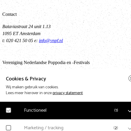
Contact
Bataviastraat 24 unit 1.13
1095 ET Amsterdam
t: 020 421 50 05 e:
info@vnpf.nl
Vereniging Nederlandse Poppodia en -Festivals
VNPF behartigt de collectieve belangen van de poppodia en –festival
Cookies & Privacy
van Nederland
Wij maken gebruik van cookies.
Lees meer hierover in onze
privacy statement
.
Terug naa
Functioneel
(
1
)
Design & Code by Eagerly
Noodzakelijk
Marketing / tracking
(
2
)