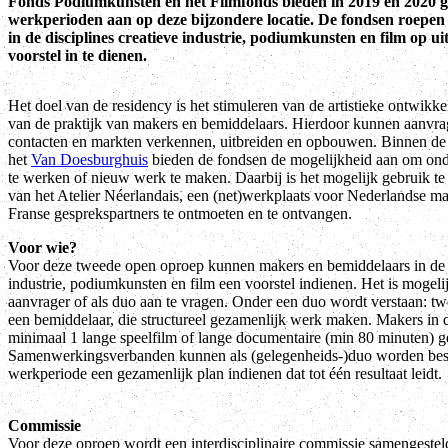
Fonds Podiumkunsten en het Filmfonds bieden in 2019 en 2020 g
werkperioden aan op deze bijzondere locatie. De fondsen roepe
in de disciplines creatieve industrie, podiumkunsten en film op uit
voorstel in te dienen.
Het doel van de residency is het stimuleren van de artistieke ontwikk
van de praktijk van makers en bemiddelaars. Hierdoor kunnen aanvrag
contacten en markten verkennen, uitbreiden en opbouwen. Binnen de
het
Van Doesburghuis
bieden de fondsen de mogelijkheid aan om onde
te werken of nieuw werk te maken. Daarbij is het mogelijk gebruik te 
van het Atelier Néerlandais, een (net)werkplaats voor Nederlandse ma
Franse gesprekspartners te ontmoeten en te ontvangen.
Voor wie?
Voor deze tweede open oproep kunnen makers en bemiddelaars in de d
industrie, podiumkunsten en film een voorstel indienen. Het is mogeli
aanvrager of als duo aan te vragen. Onder een duo wordt verstaan: t
een bemiddelaar, die structureel gezamenlijk werk maken. Makers in d
minimaal 1 lange speelfilm of lange documentaire (min 80 minuten) 
Samenwerkingsverbanden kunnen als (gelegenheids-)duo worden bes
werkperiode een gezamenlijk plan indienen dat tot één resultaat leidt.
Commissie
Voor deze oproep wordt een interdisciplinaire commissie samengestel