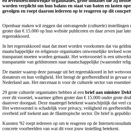
en levensbeschouwelijke organisaties, grote donaties die zij he
worden verplicht om hun balans en staat van baten en lasten op
gevolgen en roept daarom iedereen op te reageren op dit concpet
Openbaar maken wil zeggen dat ontvangende (culturele) instellingen
groter dan € 15.000 op hun website publiceren en daar zeven jaar laten 
regeerakkoord.
In het regeerakkoord staat dat moet worden voorkomen dat via geldstr
maatschappelijke en religieuze organisaties onwenselijke invloed wor
transparant moeten worden gemaakt. Het wetsvoorstel is een uitwerki
transparantie van geldstromen naar maatschappelijke (waaronder religi
De manier waarop deze passage uit het regeerakkoord in het wetsvoors
donateurs en hun veiligheid. Het brengt de geefbereidheid in gevaar e
Nederland aan. Het mecenaat is voor de culturele sector van essentiee
29 grote culturele organisaties hebben al een
brief aan minister De
over dit voorstel, waarmee giften groter dan € 15.000 onder grote druk
daarover doorgaat. Deze maatregel betekent waarschijnlijk dat veel cul
Het wetsvoorstel is schadelijk voor privacy, veiligheid en geefbereidh
overheid zelf toekent aan de filantropische sector. De brief is gepubl
Kunsten '92 roept iedereen op om te reageren op de Internetconsultati
concrete voorbeelden van wat dit voor jouw instelling betekent.