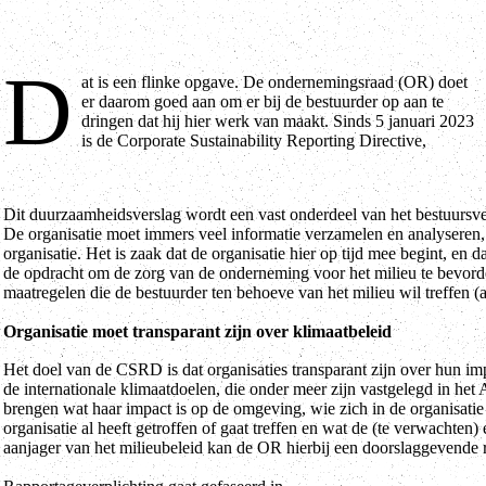
D
at is een flinke opgave. De ondernemingsraad (OR) doet
kortweg CSRD, van kracht. Deze EU-richtlijn verplicht grote
er daarom goed aan om er bij de bestuurder op aan te
bedrijven om vanaf boekjaar 2024 een duurzaamheidsverslag op te
dringen dat hij hier werk van maakt. Sinds 5 januari 2023
is de Corporate Sustainability Reporting Directive,
Dit duurzaamheidsverslag wordt een vast onderdeel van het bestuursver
De organisatie moet immers veel informatie verzamelen en analyseren, 
organisatie. Het is zaak dat de organisatie hier op tijd mee begint, e
de opdracht om de zorg van de onderneming voor het milieu te bevordere
maatregelen die de bestuurder ten behoeve van het milieu wil treffen (a
Organisatie moet transparant zijn over klimaatbeleid
Het doel van de CSRD is dat organisaties transparant zijn over hun i
de internationale klimaatdoelen, die onder meer zijn vastgelegd in het
brengen wat haar impact is op de omgeving, wie zich in de organisa
organisatie al heeft getroffen of gaat treffen en wat de (te verwachten) 
aanjager van het milieubeleid kan de OR hierbij een doorslaggevende r