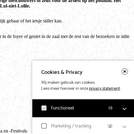
ige toeschouwers of zelfs voor de artiest op het podium. Het
ul-niet-Lollie.
jk gebaar of het ietsje stiller kan.
r in de foyer of geniet in de zaal met de rest van de bezoekers in stilte
Cookies & Privacy
Wij maken gebruik van cookies.
Lees meer hierover in onze
privacy statement
.
Functioneel
(
1
)
Terug naar hom
Noodzakelijk
Marketing / tracking
(
2
)
 en -Festivals
Voor het functioneren van de website en het