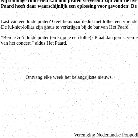
Bij sommige concerten kan luid praten vervelend zijn voor de over
Paard heeft daar waarschijnlijk een oplossing voor gevonden; De L
Last van een luide prater? Geef hem/haar de lul-niet-lollie: een vriendeli
De lul-niet-lollies zijn gratis te verkrijgen bij de bar van Het Paard.
"Ben je zo’n luide prater (en krijg je een lollie)? Praat dan gerust verde
van het concert." aldus Het Paard.
Ontvang elke week het belangrijkste nieuws.
Vereniging Nederlandse Poppodia