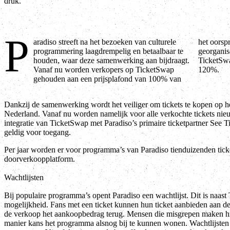
druk.
P
aradiso streeft na het bezoeken van culturele
het oorspronkelijke aankoopbedrag bij programma’s
programmering laagdrempelig en betaalbaar te
georganiseerd door Paradiso. Tot nu hanteerde
houden, waar deze samenwerking aan bijdraagt.
TicketSwap in Nederland altijd een prijsplafond van
Vanaf nu worden verkopers op TicketSwap
120%.
gehouden aan een prijsplafond van 100% van
Dankzij de samenwerking wordt het veiliger om tickets te kopen op 
Nederland. Vanaf nu worden namelijk voor alle verkochte tickets ni
integratie van TicketSwap met Paradiso’s primaire ticketpartner See T
geldig voor toegang.
Per jaar worden er voor programma’s van Paradiso tienduizenden tick
doorverkoopplatform.
Wachtlijsten
Bij populaire programma’s opent Paradiso een wachtlijst. Dit is naast
mogelijkheid. Fans met een ticket kunnen hun ticket aanbieden aan de 
de verkoop het aankoopbedrag terug. Mensen die misgrepen maken hierm
manier kans het programma alsnog bij te kunnen wonen. Wachtlijsten 