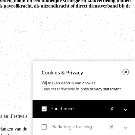
etten, noopt tot een duidelijke strategie en taakverdeling binnen
s payrollkracht, als uitzendkracht of direct dienstverband bij de
Cookies & Privacy
Wij maken gebruik van cookies.
Lees meer hierover in onze
privacy statement
.
Functioneel
(
1
)
Terug naar hom
 en -Festivals
Noodzakelijk
Marketing / tracking
(
2
)
elangen van de
Voor het functioneren van de website en het