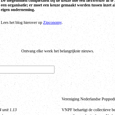
De toegenomen complexiteit bij de keuze hoe een flexwerker in te z
een organisatie; er moet een keuze gemaakt worden tussen inzet al
eigen onderneming.
Lees het blog hierover op
Zipconomy
.
Ontvang elke week het belangrijkste nieuws.
Vereniging Nederlandse Poppodia
4 unit 1.13
VNPF behartigt de collectieve b