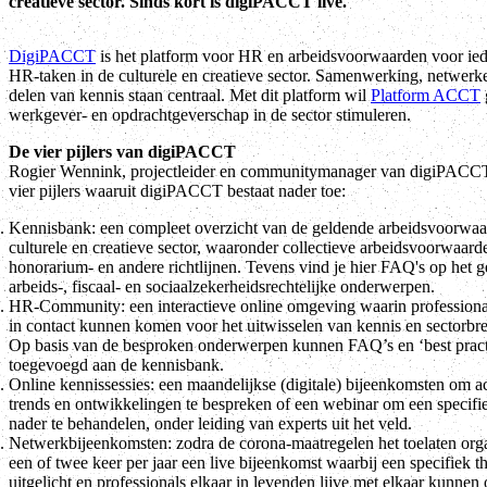
creatieve sector. Sinds kort is digiPACCT live.
DigiPACCT
is het platform voor HR en arbeidsvoorwaarden voor ie
HR-taken in de culturele en creatieve sector. Samenwerking, netwerk
delen van kennis staan centraal. Met dit platform wil
Platform ACCT
werkgever- en opdrachtgeverschap in de sector stimuleren.
De vier pijlers van digiPACCT
Rogier Wennink, projectleider en communitymanager van digiPACCT.n
vier pijlers waaruit digiPACCT bestaat nader toe:
Kennisbank: een compleet overzicht van de geldende arbeidsvoorwaa
culturele en creatieve sector, waaronder collectieve arbeidsvoorwaar
honorarium- en andere richtlijnen. Tevens vind je hier FAQ's op het 
arbeids-, fiscaal- en sociaalzekerheidsrechtelijke onderwerpen.
HR-Community: een interactieve online omgeving waarin professiona
in contact kunnen komen voor het uitwisselen van kennis en sectorbre
Op basis van de besproken onderwerpen kunnen FAQ’s en ‘best prac
toegevoegd aan de kennisbank.
Online kennissessies: een maandelijkse (digitale) bijeenkomsten om ac
trends en ontwikkelingen te bespreken of een webinar om een specif
nader te behandelen, onder leiding van experts uit het veld.
Netwerkbijeenkomsten: zodra de corona-maatregelen het toelaten org
een of twee keer per jaar een live bijeenkomst waarbij een specifiek 
uitgelicht en professionals elkaar in levenden lijve met elkaar kunnen