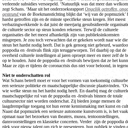
verleende subsidies versoepeld. ‘Natuurlijk was dat meer dan welkom
zegt Schans. ‘Maar uit het onderzoeksrapport
Ongelijk getroffen, onge
gesteund
van de Boekmanstichting blijkt dat ‘wij van de popmuziek’ 
hardst getroffen zijn en de minste specifieke steun kregen. Het meest
verbazingwekkende is dat juist de meerjarig gesubsidieerde organisati
de culturele sector op steun konden rekenen. Terwijl de culturele
organisaties die het meest afhankelijk zijn van publieksinkomsten
misgrepen. Je zou toch verwachten dat er gekeken wordt naar wie die
steun het hardst nodig heeft. Dat is gek genoeg niet gebeurd, waardoo
poppodia en -festivals flink zijn teruggeworpen. Tel daarbij op dat de
overheid culturele instellingen al jaren oproept meer en meer zelf de 
op te houden. Juist de poppodia en -festivals bewijzen dat ze het kun
Maar ze zijn er tijdens de coronacrisis dus niet voor beloond, in tegen
Niet te onderschatten rol
Wat Schans betreft moet er voor het vormen van toekomstig cultuurbe
een serieuze politieke en maatschappelijke discussie plaatsvinden. ‘O
wie welke steun nu het hardst nodig heeft. En daarbij mag de culturel
maatschappelijke rol van de poppodia en -festivals binnen de totale
cultuursector niet worden onderschat. Zij bieden jonge mensen de
laagdrempelige toegang tot hun eerste kennismaking met kunst en cult
Naast dat popmuziek een serieuze autonome kunstvorm is, is het vaak
opmaat naar het bezoeken van theaters, musea, tentoonstellingen,
dansvoorstellingen en klassieke concerten. Verder zijn de poppodia d
plek voor nieuw talent om zich te presenteren, hun publiek te vinden 