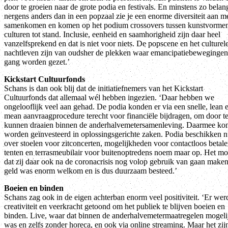
door te groeien naar de grote podia en festivals. En minstens zo belang
nergens anders dan in een popzaal zie je een enorme diversiteit aan 
samenkomen en komen op het podium crossovers tussen kunstvorme
culturen tot stand. Inclusie, eenheid en saamhorigheid zijn daar heel
vanzelfsprekend en dat is niet voor niets. De popscene en het culturel
nachtleven zijn van oudsher de plekken waar emancipatiebewegingen
gang worden gezet.’
Kickstart Cultuurfonds
Schans is dan ook blij dat de initiatiefnemers van het Kickstart
Cultuurfonds dat allemaal wél hebben ingezien. ‘Daar hebben we
ongelooflijk veel aan gehad. De podia konden er via een snelle, lean 
mean aanvraagprocedure terecht voor financiële bijdragen, om door t
kunnen draaien binnen de anderhalvemetersamenleving. Daarmee ko
worden geïnvesteerd in oplossingsgerichte zaken. Podia beschikken 
over stoelen voor zitconcerten, mogelijkheden voor contactloos betale
tenten en terrasmeubilair voor buitenoptredens noem maar op. Het mo
dat zij daar ook na de coronacrisis nog volop gebruik van gaan maken
geld was enorm welkom en is dus duurzaam besteed.’
Boeien en binden
Schans zag ook in de eigen achterban enorm veel positiviteit. ‘Er wer
creativiteit en veerkracht getoond om het publiek te blijven boeien en
binden. Live, waar dat binnen de anderhalvemetermaatregelen mogeli
was en zelfs zonder horeca, en ook via online streaming. Maar het zij