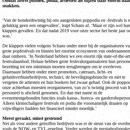
Omdat zowel publiek, podia, artiesten als hijzelf daar enorm naa
snakken.
‘Van de honderdtwintig bij ons aangesloten poppodia en -festivals is e
gelukkig geen een omgevallen’, trapt Schans af. ‘Maar er zijn wel ha
klappen gevallen. En dat nadat 2019 voor onze sector het beste jaar oo
was.’
De klappen vielen volgens Schans onder meer bij de organisatoren v
grote popfestivals en binnen het enorme ecosysteem van onderaanne
daar omheen. ‘In Nederland hebben we een enorm rijk state-of-the-art
festivalaanbod. Helaas hebben grote festivalorganisatoren hun person
bezetting tot een minimum moeten terugbrengen om te overleven.
Daarnaast hebben onder meer promotors, cateraars, licht- en
geluidsverhuurbedrijven, technici, de beveiligingsbranche en niet te
vergeten de artiesten en hun boekers het zwaar gehad. Ook de poppod
onze achterban moesten reorganiseren, van zo’n twintig procent van h
personeel is afscheid genomen. En dan met name in de
evenementgebonden functies zoals kassa-, horeca- en garderobeperso
Alleen kleinschaligere festivals en podia die voornamelijk draaien op
vrijwilligers hadden het financieel minder moeilijk.’
Meest geraakt, minst gesteund
Net als voor andere getroffen bedrijven was er de steun van de overhe
zoals de NOW- en TVL-regeling. Verder werden de prestatieafspraken