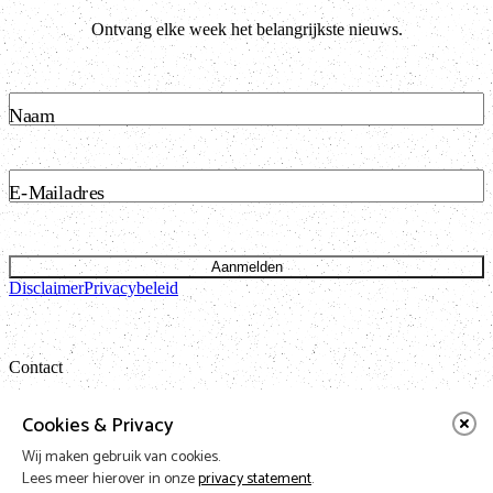
Ontvang elke week het belangrijkste nieuws.
Naam
E-Mailadres
Aanmelden
Disclaimer
Privacybeleid
Contact
Bataviastraat 24 unit 1.13
Cookies & Privacy
1095 ET Amsterdam
Wij maken gebruik van cookies.
t: 020 421 50 05 e:
info@vnpf.nl
Lees meer hierover in onze
privacy statement
.