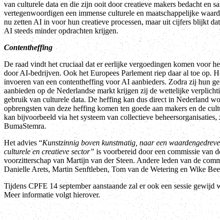
van culturele data en die zijn ooit door creatieve makers bedacht en s
vertegenwoordigen een immense culturele en maatschappelijke waard
nu zetten AI in voor hun creatieve processen, maar uit cijfers blijkt d
AI steeds minder opdrachten krijgen.
Contentheffing
De raad vindt het cruciaal dat er eerlijke vergoedingen komen voor he
door AI-bedrijven. Ook het Europees Parlement riep daar al toe op. He
invoeren van een contentheffing voor AI aanbieders. Zodra zij hun g
aanbieden op de Nederlandse markt krijgen zij de wettelijke verplicht
gebruik van culturele data. De heffing kan dus direct in Nederland w
opbrengsten van deze heffing komen ten goede aan makers en de cultur
kan bijvoorbeeld via het systeem van collectieve beheersorganisaties, 
BumaStemra.
Het advies “
Kunstzinnig boven kunstmatig, naar een waardengedreve
culturele en creatieve sector”
is voorbereid door een commissie van 
voorzitterschap van Martijn van der Steen. Andere leden van de comm
Danielle Arets, Martin Senftleben, Tom van de Wetering en Wike Bee
Tijdens CPFE 14 september aanstaande zal er ook een sessie gewijd 
Meer informatie volgt hierover.