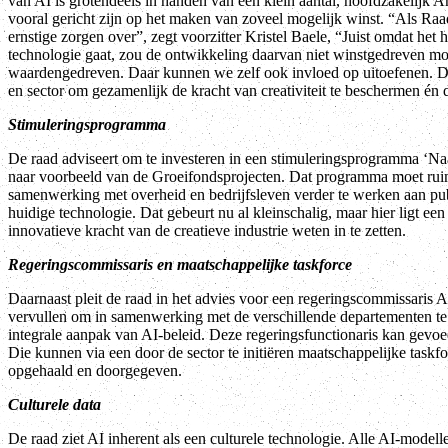
van AI is grotendeels in handen van een klein aantal, hoofdzakelijk A
vooral gericht zijn op het maken van zoveel mogelijk winst. “Als Ra
ernstige zorgen over”, zegt voorzitter Kristel Baele, “Juist omdat het h
technologie gaat, zou de ontwikkeling daarvan niet winstgedreven mo
waardengedreven. Daar kunnen we zelf ook invloed op uitoefenen. Di
en sector om gezamenlijk de kracht van creativiteit te beschermen én 
Stimuleringsprogramma
De raad adviseert om te investeren in een stimuleringsprogramma ‘Na
naar voorbeeld van de Groeifondsprojecten. Dat programma moet rui
samenwerking met overheid en bedrijfsleven verder te werken aan pub
huidige technologie. Dat gebeurt nu al kleinschalig, maar hier ligt een
innovatieve kracht van de creatieve industrie weten in te zetten.
Regeringscommissaris en maatschappelijke taskforce
Daarnaast pleit de raad in het advies voor een regeringscommissaris 
vervullen om in samenwerking met de verschillende departementen te
integrale aanpak van AI-beleid. Deze regeringsfunctionaris kan gevoe
Die kunnen via een door de sector te initiëren maatschappelijke taskf
opgehaald en doorgegeven.
Culturele data
De raad ziet AI inherent als een culturele technologie. Alle AI-modell