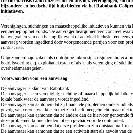
De coronacrisis raakt onze sector en dus ook verenigingen, sticht
bijzondere en hectische tijd hulp bieden via het Rabobank Coöper
initiatieven.
Verenigingen, stichtingen en maatschappelijke initiatieven kunnen via 
een beroep op het Fonds. De aanvrager beargumenteert concreet waardo
het wegvallen van een belangrijk event of activiteit inclusief een een
aanvraag worden ingediend door voorgenoemde partijen voor een project 
coronacrisis.
Uitgezonderd zijn zaken als contributie-inkomsten, reguliere horeca-o
bedrijfsvoering c.q. exploitatiekosten of als je als vereniging of stic
overheidsmaatregelen.
Voorwaarden voor een aanvraag
De aanvrager is klant van Rabobank
De aanvrager is een vereniging, stichting of maatschappelijk initiatief
lokale bank waar de aanvraag wordt ingediend.
De aanvrager kan aantonen dat zij financiële problemen ondervindt als
gevolg van corona wel kosten met zich heeft meegebracht, maar niet to
De aanvrager kan aantonen dat ze andere dan de hiervoor genoemde fin
deze problemen kunnen leiden tot een gevaar voor de continuïteit.
De aanvrager kan aantonen dat deze problemen zijn ontstaan ná 1 maar
De aanvrager kan aantonen dat ze een activiteit start als gevolg van d