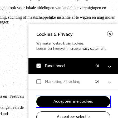
 geldt ook voor lokale afdelingen van landelijke verenigingen en
ng, stichting of maatschappelijke instantie af te wijzen en mag indien
rager.
Cookies & Privacy
Wij maken gebruik van cookies.
Lees meer hierover in onze
privacy statement
.
Functioneel
(
1
)
Noodzakelijk
Marketing / tracking
(
2
)
Voor het functioneren van de website en het
Terug naar hom
onthouden van voorkeuren worden functionele cookies
geplaatst. Hierbij worden geen persoonsgegevens
 en -Festivals
YouTube
verzameld.
Accepteer alle cookies
Klikgedrag, bekeken video’s en aangepaste voorkeuren
worden verzameld. Bezoekersinformatie en
elangen van de
gebruikersgedrag wordt gebruikt voor advertenties.
rland
Accepteer selectie