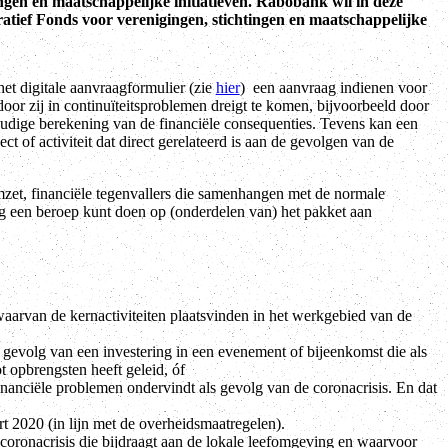
ingen en maatschappelijke initiatieven. Rabobank wil in deze
atief Fonds voor verenigingen, stichtingen en maatschappelijke
het digitale aanvraagformulier (zie
hier
) een aanvraag indienen voor
or zij in continuïteitsproblemen dreigt te komen, bijvoorbeeld door
voudige berekening van de financiële consequenties. Tevens kan een
of activiteit dat direct gerelateerd is aan de gevolgen van de
mzet, financiële tegenvallers die samenhangen met de normale
hting een beroep kunt doen op (onderdelen van) het pakket aan
 waarvan de kernactiviteiten plaatsvinden in het werkgebied van de
 gevolg van een investering in een evenement of bijeenkomst die als
t opbrengsten heeft geleid, óf
anciële problemen ondervindt als gevolg van de coronacrisis. En dat
t 2020 (in lijn met de overheidsmaatregelen).
e coronacrisis die bijdraagt aan de lokale leefomgeving en waarvoor