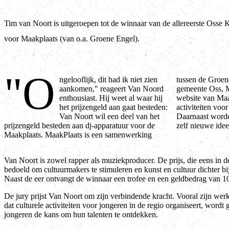
Tim van Noort is uitgeroepen tot de winnaar van de allereerste Osse K
voor Maakplaats (van o.a. Groene Engel).
"O
ngelooflijk, dit had ik niet zien
tussen de Groene Engel, ONS Welzijn, de
aankomen," reageert Van Noord
gemeente Oss, Muzelinck en de Rabobank. Op de
enthousiast. Hij weet al waar hij
website van MaakPlaats worden alle culturele
het prijzengeld aan gaat besteden:
activiteiten voor jongeren in de regio gebundeld.
Van Noort wil een deel van het
Daarnaast worden jongeren aangemoedigd om
prijzengeld besteden aan dj-apparatuur voor de
zelf nieuwe idee
Maakplaats. MaakPlaats is een samenwerking
Van Noort is zowel rapper als muziekproducer. De prijs, die eens in de 
bedoeld om cultuurmakers te stimuleren en kunst en cultuur dichter b
Naast de eer ontvangt de winnaar een trofee en een geldbedrag van 1
De jury prijst Van Noort om zijn verbindende kracht. Vooral zijn wer
dat culturele activiteiten voor jongeren in de regio organiseert, wordt 
jongeren de kans om hun talenten te ontdekken.