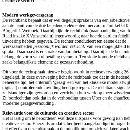
creatieve sector?
Modern werkgeversgezag
De rechtbank bepaalt dat er wel degelijk sprake is van een arbeidsover
aan de hand van de drie bepalende elementen hiervoor uit artikel 610
Burgerlijk Wetboek. Daarbij kijkt de rechtbank (naar aanleiding van 
Raad inzake X/Amsterdam) tegenwoordig naar hoe de partijen feiteli
uitvoering hebben gegeven. De rechter concludeert ten eerste dat de
werkzaamheden
persoonlijk worden verricht
. Van een mogelijkheid t
sprake. Daarnaast is er sprake van loonbetaling. Daarbij is de benami
belang; de vorm van uitbetaling evenmin. Ten slotte komt de rechtbank
zaak) belangrijkste element: de gezagsverhouding.
Dit voor de rechtspraak nieuwe begrip wordt in rechtsoverweging 26 
uitgelegd. In deze overweging licht de rechtbank toe dat in de heden
beheerste tijd, het criterium ‘gezag’ een van het klassieke model afwi
digitaal) controlerende invulling heeft gekregen. De rechtbank signal
zelfstandiger zijn geworden en verrichten hun werk op meer wisselend
Zij oordeelt dan ook dat in de verhouding tussen Uber en de chauffeu
'moderne gezagsverhouding'.
Relevantie voor de culturele en creatieve sector
Het is lastig om te beoordelen wat deze uitspraak voor gevolg kan he
creatieve sector. Enerzijds omdat Uber heeft aangekondigd in hoger 
het effect van deze uitspraak in de praktijk nog op zich zal laten wac