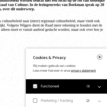
tuurbeleid worden belicht met een focus op de rol van stedelijke
de Raad van Cultuur. In de lezingenreeks van Boekman sprak op 20
, over dit onderwerp.
k cultuurbeleid naar (meer) regionaal cultuurbeleid, maar vindt ook
kijkt. Volgens Wijgers dient de Raad meer rekening te houden met de
et alleen moet er vanuit aanbod gedacht worden, maar ook over hoe je
Cookies & Privacy
Wij maken gebruik van cookies.
Lees meer hierover in onze
privacy statement
.
Functioneel
(
1
)
Noodzakelijk
Marketing / tracking
(
2
)
Voor het functioneren van de website en het