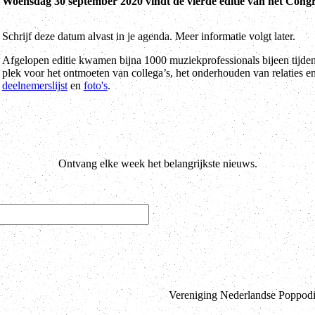
Woensdag 30 september 2020 vindt de vierde editie van het Congr
Schrijf deze datum alvast in je agenda. Meer informatie volgt later.
Afgelopen editie kwamen bijna 1000 muziekprofessionals bijeen tijden
plek voor het ontmoeten van collega’s, het onderhouden van relaties e
deelnemerslijst
en
foto's
.
Ontvang elke week het belangrijkste nieuws.
Vereniging Nederlandse Poppodia