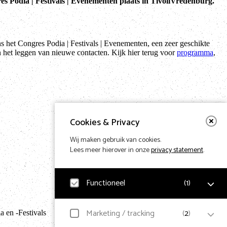
es Podia | Festivals | Evenementen plaats in TivoliVredenburg.
s het Congres Podia | Festivals | Evenementen, een zeer geschikte
n het leggen van nieuwe contacten. Kijk hier terug voor
programma
,
Cookies & Privacy
Wij maken gebruik van cookies.
Lees meer hierover in onze
privacy statement
.
Functioneel
(
1
)
Terug naar hom
Noodzakelijk
Marketing / tracking
(
2
)
 en -Festivals
Voor het functioneren van de website en het