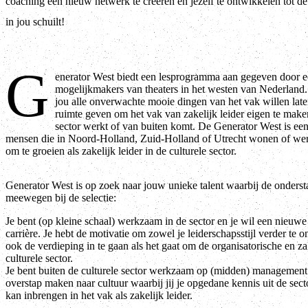
coaching een nieuw netwerk te creëren en jezelf te ontwikkelen tot de 
in jou schuilt!
G
enerator West biedt een lesprogramma aan gegeven door 
mogelijkmakers van theaters in het westen van Nederland. 
jou alle onverwachte mooie dingen van het vak willen late
ruimte geven om het vak van zakelijk leider eigen te maken,
sector werkt of van buiten komt. De Generator West is een 
mensen die in Noord-Holland, Zuid-Holland of Utrecht wonen of wer
om te groeien als zakelijk leider in de culturele sector.
Generator West is op zoek naar jouw unieke talent waarbij de ondersta
meewegen bij de selectie:
Je bent (op kleine schaal) werkzaam in de sector en je wil een nieuwe
carrière. Je hebt de motivatie om zowel je leiderschapsstijl verder te
ook de verdieping in te gaan als het gaat om de organisatorische en za
culturele sector.
Je bent buiten de culturele sector werkzaam op (midden) management 
overstap maken naar cultuur waarbij jij je opgedane kennis uit de sect
kan inbrengen in het vak als zakelijk leider.