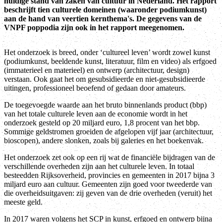
huidige stand van zaken van cultuur in Nederland. Het rapport
beschrijft tien culturele domeinen (waaronder podiumkunst)
aan de hand van veertien kernthema's. De gegevens van de
VNPF poppodia zijn ook in het rapport meegenomen.
Het onderzoek is breed, onder ‘cultureel leven’ wordt zowel kunst
(podiumkunst, beeldende kunst, literatuur, film en video) als erfgoed
(immaterieel en materieel) en ontwerp (architectuur, design)
verstaan. Ook gaat het om gesubsidieerde en niet-gesubsidieerde
uitingen, professioneel beoefend of gedaan door amateurs.
De toegevoegde waarde aan het bruto binnenlands product (bbp)
van het totale culturele leven aan de economie wordt in het
onderzoek gesteld op 20 miljard euro, 1,8 procent van het bbp.
Sommige geldstromen groeiden de afgelopen vijf jaar (architectuur,
bioscopen), andere slonken, zoals bij galeries en het boekenvak.
Het onderzoek zet ook op een rij wat de financiële bijdragen van de
verschillende overheden zijn aan het culturele leven. In totaal
besteedden Rijksoverheid, provincies en gemeenten in 2017 bijna 3
miljard euro aan cultuur. Gemeenten zijn goed voor tweederde van
die overheidsuitgaven: zij geven van de drie overheden (veruit) het
meeste geld.
In 2017 waren volgens het SCP in kunst, erfgoed en ontwerp bijna