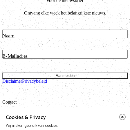
voor de nieuwsbrief
Ontvang elke week het belangrijkste nieuws.
Naam
E-Mailadres
Aanmelden
Disclaimer
Privacybeleid
Contact
Bataviastraat 24 unit 1.13
Cookies & Privacy
1095 ET Amsterdam
Wij maken gebruik van cookies.
t: 020 421 50 05 e:
info@vnpf.nl