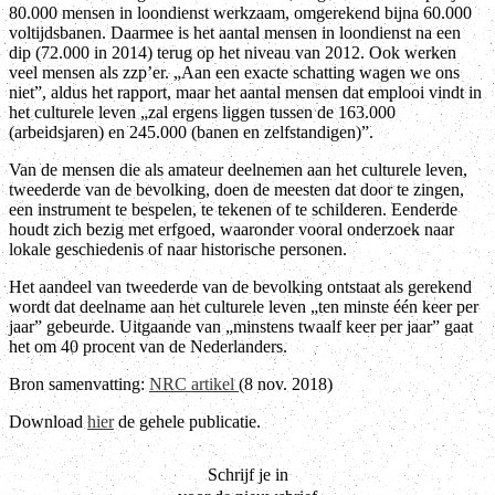
80.000 mensen in loondienst werkzaam, omgerekend bijna 60.000
voltijdsbanen. Daarmee is het aantal mensen in loondienst na een
dip (72.000 in 2014) terug op het niveau van 2012. Ook werken
veel mensen als zzp’er. „Aan een exacte schatting wagen we ons
niet”, aldus het rapport, maar het aantal mensen dat emplooi vindt in
het culturele leven „zal ergens liggen tussen de 163.000
(arbeidsjaren) en 245.000 (banen en zelfstandigen)”.
Van de mensen die als amateur deelnemen aan het culturele leven,
tweederde van de bevolking, doen de meesten dat door te zingen,
een instrument te bespelen, te tekenen of te schilderen. Eenderde
houdt zich bezig met erfgoed, waaronder vooral onderzoek naar
lokale geschiedenis of naar historische personen.
Het aandeel van tweederde van de bevolking ontstaat als gerekend
wordt dat deelname aan het culturele leven „ten minste één keer per
jaar” gebeurde. Uitgaande van „minstens twaalf keer per jaar” gaat
het om 40 procent van de Nederlanders.
Bron samenvatting:
NRC artikel
(8 nov. 2018)
Download
hier
de gehele publicatie.
Schrijf je in