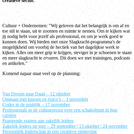
creatieve sector.
Cultuur + Ondernemen: "Wij geloven dat het belangrijk is om af en
toe stil te staan, uit te zoomen en ruimte te nemen. Om te kijken wat
jij nodig hebt voor jezelf als professional, en om je werk goed te
kunnen doen. Wij bieden met onze Slagkracht-programma's de
mogelijkheid om voorbij de hectiek van het dagelijkse werk te
kijken. Alles om meer grip te krijgen, steviger in je schoenen te staan
en meer slagkracht te
ervaren
. Dit doen we met trainingen, podcasts
en artikelen."
Komend najaar staat veel op de planning:
Van Droom naar Daad – 12 oktober
Omgaan met kansen en risico’s – 3 november
Codes in de praktijk – 17 november
Professionals in de cultuursector over een schakelpunt in hun
carrière
Prangende vragen aan zakelijk leiders
Zakelijk leiders op toer – 29 september | 13 oktober | 24 november
Persoonlijk leiderschap in een creatieve omgeving