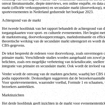
omvat literatuurstudie, diepte-interviews, een online enquête, en data
markt (officiële verkooppunten) en secundaire markt (doorverkoop), m
sportevenementen in Nederland gedurende het boekjaar 2023.
Achtergrond van de markt
Het tweede hoofdstuk van het rapport behandelt de achtergrond van 
toegangskaarten voor sport- en culturele evenementen. Het begint met
de marktomvang, doorverkooppercentages, marktdominantie en effici
theoretische werking van de secundaire markt uiteengezet en wordt d
CBS-gegevens.
De tekst bespreekt de redenen voor doorverkoop, zoals onvermogen o
primaire markt. Verschillende studies worden aangehaald om zowel po
belichten, zoals een mogelijke verbetering van ticketallocatie, snellere
integratie van primaire en secundaire markt. Ook wordt de invloed 
Verder wordt de omvang van de markten geschetst, waarbij het CBS i
podia rapporteerde. Deskundigen suggereren dat de bezoekersaantall
Voor sportevenementen, waaronder voetbal, Formule 1 en schaatsen, wo
bezoekers aantrekken.
Marktinzichten
Het derde hoofdstuk geeft inzichten in de markt voor evenemententick