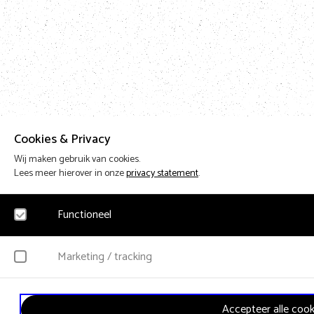
Cookies & Privacy
Wij maken gebruik van cookies.
Lees meer hierover in onze
privacy statement
.
Functioneel
Noodzakelijk
Marketing / tracking
Voor het functioneren van de website en het onthouden van voorkeuren worden fun
persoonsgegevens verzameld.
YouTube
Accepteer alle cook
Klikgedrag, bekeken video’s en aangepaste voorkeuren worden verzameld. Bezoeke