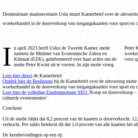
Demissionair staatssecretaris Uslu stuurt Kamerbrief over de uitvoeri
woekerhandel in de doorverkoop van toegangskaarten voor sport en c
I
n april 2023 heeft Uslus de Tweede Kamer, mede
Peter Kwint om wettelijke maatregelen te nemen zodat de
namens de Minister van Economische Zaken en
woekerhandel in de doorverkoop van toegangsbewijzen
Klimaat (EZK), geïnformeerd over haar acties om de
voor s
motie Peter Kwint uit te voeren. In zijn motie vroeg
Lees hier direct
de Kamerbrief.
Ontdek hier de Beslisnota
bij de Kamerbrief over de uitvoering motie
woekerhandel in de doorverkoop van toegangskaarten voor sport en 
Lees hier de volledige Eindrapportage SEO ‘
Koop en doorverkoop – o
culturele evenementen’
Conclusie
Uit de studie blijkt dat 8,2 procent van de kaarten is doorverkocht. 1
verkocht. Per saldo betekent dit dat 1,0 procent van alle kaarten het a
De kernbevindingen op een rij: