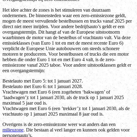
Het idee achter de zones is het stimuleren van duurzaam
ondernemen. De binnensteden waar een zero-emissiezone geldt,
mogen de meest vervuilende bestelbussen en trucks vanaf 2025 per
direct niet meer inrijden. Voor andere bedrijfsauto’s geldt er een
overgangstermijn. Dit hangt af van de Europese uitstootnorm
waarbinnen de motor van de bestelbus of vrachtauto valt. Via deze
emissieklasses (van Euro 1 tot en met de meest recente Euro 6)
verplicht de Europese Unie autobouwers om steeds schonere
motoren te produceren. Voor bestelbussen of trucks die een motor
hebben die onder Euro 1 tot en met Euro 4 valt, is de zero-
emissiezone vanaf 2025 taboe. Voor andere uitstootklassen geldt er
een overgangstermijn:
Bestelauto met Euro 5: tot 1 januari 2027.
Bestelauto met Euro 6: tot 1 januari 2028.
Vrachtwagen met Euro 6 (een zogeheten ‘bakwagen’ of
‘laadwagen’): tot 1 januari 2030, als de truck op 1 januari 2025
maximaal 5 jaar oud is.
Vrachtwagen met Euro 6 (een ’trekker’): tot 1 januari 2030, als de
vrachtauto op 1 januari 2025 maximaal 8 jaar oud is.
Overigens is de zero-emissiezone weer wat anders dan een
milieuzone
. Die bestaan al veel langer en kunnen ook gelden voor
personenauto’s.