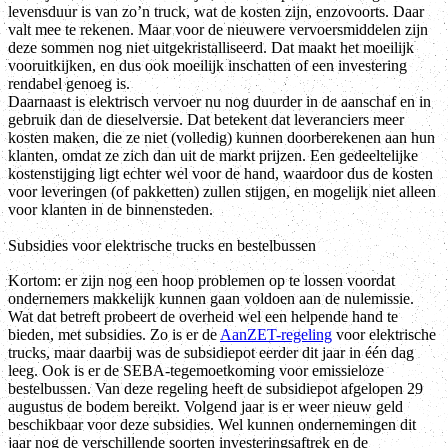
levensduur is van zo’n truck, wat de kosten zijn, enzovoorts. Daar
valt mee te rekenen. Maar voor de nieuwere vervoersmiddelen zijn
deze sommen nog niet uitgekristalliseerd. Dat maakt het moeilijk
vooruitkijken, en dus ook moeilijk inschatten of een investering
rendabel genoeg is.
Daarnaast is elektrisch vervoer nu nog duurder in de aanschaf en in
gebruik dan de dieselversie. Dat betekent dat leveranciers meer
kosten maken, die ze niet (volledig) kunnen doorberekenen aan hun
klanten, omdat ze zich dan uit de markt prijzen. Een gedeeltelijke
kostenstijging ligt echter wel voor de hand, waardoor dus de kosten
voor leveringen (of pakketten) zullen stijgen, en mogelijk niet alleen
voor klanten in de binnensteden.
Subsidies voor elektrische trucks en bestelbussen
Kortom: er zijn nog een hoop problemen op te lossen voordat
ondernemers makkelijk kunnen gaan voldoen aan de nulemissie.
Wat dat betreft probeert de overheid wel een helpende hand te
bieden, met subsidies. Zo is er de
AanZET-regeling
voor elektrische
trucks, maar daarbij was de subsidiepot eerder dit jaar in één dag
leeg. Ook is er de SEBA-tegemoetkoming voor emissieloze
bestelbussen. Van deze regeling heeft de subsidiepot afgelopen 29
augustus de bodem bereikt. Volgend jaar is er weer nieuw geld
beschikbaar voor deze subsidies. Wel kunnen ondernemingen dit
jaar nog de verschillende soorten investeringsaftrek en de