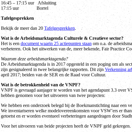
16:45 – 17:15 uur Afsluiting
17:15 uur Borrel
Tafelgesprekken
Bekijk de meer dan 20
Tafelgesprekken
.
Wat is de Arbeidsmarktagenda Culturele & Creatieve sector?
Het is een
document waarin 25 actiepunten staan
om o.a. de arbeidsmar
verbeteren. Ook het uitwerken van de, meer bekende, Fair Practice Co
Waarom deze arbeidsmarktagenda?
De Arbeidsmarktagenda is in 2017 opgesteld in een poging om als sect
zijn gesignaleerd in twee belangrijke rapporten. Dit zijn
Verkenning arb
april 2017; beiden van de SER en de Raad voor Cultuur.
Wat is de betrokkenheid van de VNPF?
VNPF is gevraagd aanjager te worden van het agendapunt 3.3 over VS
hebben genomen voor het uitvoeren van twee projecten:
We hebben een onderzoek belegd bij de Boekmanstichting naar een v
We inventariseren welke modelovereenkomsten voor VSW’ers er thans 
getoetst en er worden eventueel verbeteringen aangedragen door Stad
Voor het uitvoeren van beide projecten heeft de VNPF geld gekregen.