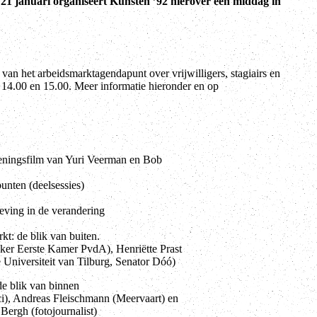
 21 januari organiseert Kunsten ’92 hierover een middag in
an het arbeidsmarktagendapunt over vrijwilligers, stagiairs en
n 14.00 en 15.00. Meer informatie hieronder en op
eningsfilm van Yuri Veerman en Bob
unten (deelsessies)
ving in de verandering
e blik van buiten.
rste Kamer PvdA), Henriëtte Prast
rsiteit van Tilburg, Senator Dóó)
lik van binnen
reas Fleischmann (Meervaart) en
(fotojournalist)