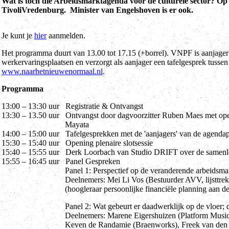
Wat is toch die Arbeidsmarktagenda voor de culturele sector? Op
TivoliVredenburg. Minister van Engelshoven is er ook.
Je kunt je
hier
aanmelden.
Het programma duurt van 13.00 tot 17.15 (+borrel). VNPF is aanjager v
werkervaringsplaatsen en verzorgt als aanjager een tafelgesprek tusse
www.naarhetnieuwenormaal.nl
.
Programma
13:00 – 13:30 uur Registratie & Ontvangst
13:30 – 13.50 uur Ontvangst door dagvoorzitter Ruben Maes met op
Mayata
14:00 – 15:00 uur Tafelgesprekken met de 'aanjagers' van de agendap
15:30 – 15:40 uur Opening plenaire slotsessie
15:40 – 15:55 uur Derk Loorbach van Studio DRIFT over de samenle
15:55 – 16:45 uur Panel Gespreken
Panel 1: Perspectief op de veranderende arbeidsmarkt: d
Deelnemers: Mei Li Vos (Bestuurder AVV, lijsttrekker Ee
(hoogleraar persoonlijke financiële planning aan de Unive
Panel 2: Wat gebeurt er daadwerklijk op de vloer; de b
Deelnemers: Marene Eigershuizen (Platform Musici), And
Keven de Randamie (Braenworks), Freek van den Bergh 