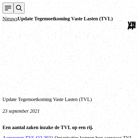
Teru
Nieuws
Update Tegemoetkoming Vaste Lasten (TVL)
Update Tegemoetkoming Vaste Lasten (TVL)
23 september 2021
Een aantal zaken inzake de TVL op een rij.
Aanvragen TVL Q3 2021
Organisaties kunnen hun aanvraag TVL