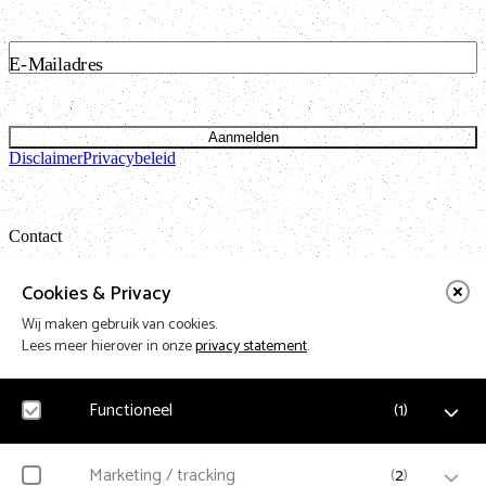
E-Mailadres
Aanmelden
Disclaimer
Privacybeleid
Contact
Bataviastraat 24 unit 1.13
Cookies & Privacy
1095 ET Amsterdam
Wij maken gebruik van cookies.
t: 020 421 50 05 e:
info@vnpf.nl
Lees meer hierover in onze
privacy statement
.
Functioneel
(
1
)
Vereniging Nederlandse Poppodia en -Festivals
VNPF behartigt de collectieve belangen van de poppodia en –
Noodzakelijk
Marketing / tracking
(
2
)