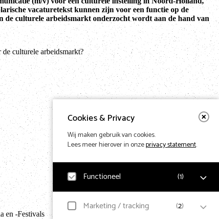
unicatie (m/v) voor een culturele instelling in Noord-Holland,
arische vacaturetekst kunnen zijn voor een functie op de
rin de culturele arbeidsmarkt onderzocht wordt aan de hand van
 de culturele arbeidsmarkt?
Cookies & Privacy
Wij maken gebruik van cookies.
Lees meer hierover in onze
privacy statement
.
Functioneel
(
1
)
Terug naar hom
Noodzakelijk
Marketing / tracking
(
2
)
 en -Festivals
Voor het functioneren van de website en het