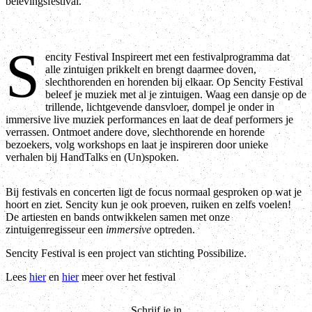
belevingsfestival.
S
encity Festival Inspireert met een festivalprogramma dat
alle zintuigen prikkelt en brengt daarmee doven,
slechthorenden en horenden bij elkaar. Op Sencity Festival
beleef je muziek met al je zintuigen. Waag een dansje op de
trillende, lichtgevende dansvloer, dompel je onder in
immersive live muziek performances en laat de deaf performers je
verrassen. Ontmoet andere dove, slechthorende en horende
bezoekers, volg workshops en laat je inspireren door unieke
verhalen bij HandTalks en (Un)spoken.
Bij festivals en concerten ligt de focus normaal gesproken op wat je
hoort en ziet. Sencity kun je ook proeven, ruiken en zelfs voelen!
De artiesten en bands ontwikkelen samen met onze
zintuigenregisseur een
immersive
optreden.
Sencity Festival is een project van stichting Possibilize.
Lees
hier
en
hier
meer over het festival
Schrijf je in