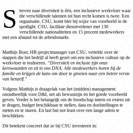
S
treven naar diversiteit is één, een inclusieve werkvloer waar
die verschillende talenten tot hun recht komen is twee. Een
organisatie, CSU, komt hier bij wijze van voorbeeld in de
spotlight. CSU, facilitair dienstverlener met 130
verschillende nationaliteiten en 15 procent medewerkers
met een afstand tot de arbeidsmarkt.
Matthijs Boer, HR-projectmanager van CSU, vertelde over de
stappen die het bedrijf al heeft gezet om een inclusieve cultuur op de
werkvloer te realiseren.
“Diversiteit en inclusie zijn onze
kernwaarden en zit in ons DNA. Alle medewerkers horen bij de
familie en krijgen de kans om door te groeien naar een betere versie
van henzelf.”
Volgens Matthijs is draagvlak van het (midden) management
onontbeerlijk voor D&I, net als bewustzijn en het goede voorbeeld
geven. Verder is het belangrijk om de boodschap intern en extern uit
te dragen, budget beschikbaar te stellen, data en doelstellingen te
meten en te sturen. En last but not least over een lange adem te
beschikken.
Dit betekent concreet dat ze bij CSU investeren in: