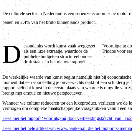
De culturele sector in Nederland is een serieuze economische motor d
banen en 2,4% van het bruto binnenlands product.
D
esondanks wordt kunst vaak weggezet
‘Vooruitgang door verbeeldingskracht’ pleit
als een luxe extraatje, waardoor de
Triodos voor ee
publieke budgetten structureel onder
druk staan. In het nieuwe rapport
De werkelijke waarde van kunst begint namelijk niet bij economische
moment dat een voorstelling je onverwachts raakt of een schilderij je 
rapport stelt dat kunst in de eerste plaats van waarde is omwille van z
brengt met emotie en nieuwe perspectieven.
Wanneer we cultuur reduceren tot een luxeproduct, verliezen we de le
vermogen om complexe maatschappelijke vraagstukken vanuit een ande
Lees hier het rapport ‘Vooruitgang door verbeeldingskracht’ van Trio
Lees hier het hele artikel van www.banken.nl die het rapport samenva