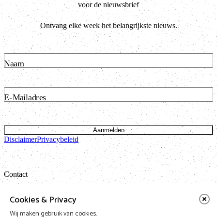
voor de nieuwsbrief
Ontvang elke week het belangrijkste nieuws.
Naam
E-Mailadres
Aanmelden
Disclaimer
Privacybeleid
Contact
Bataviastraat 24 unit 1.13
Cookies & Privacy
1095 ET Amsterdam
Wij maken gebruik van cookies.