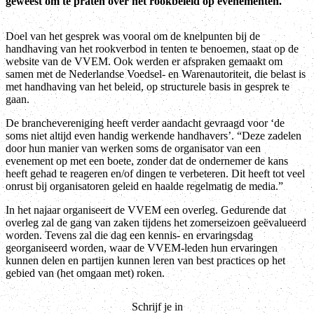
geweest om te praten over het rookbeleid op evenementen.
Doel van het gesprek was vooral om de knelpunten bij de
handhaving van het rookverbod in tenten te benoemen, staat op de
website van de VVEM. Ook werden er afspraken gemaakt om
samen met de Nederlandse Voedsel- en Warenautoriteit, die belast is
met handhaving van het beleid, op structurele basis in gesprek te
gaan.
De branchevereniging heeft verder aandacht gevraagd voor ‘de
soms niet altijd even handig werkende handhavers’. “Deze zadelen
door hun manier van werken soms de organisator van een
evenement op met een boete, zonder dat de ondernemer de kans
heeft gehad te reageren en/of dingen te verbeteren. Dit heeft tot veel
onrust bij organisatoren geleid en haalde regelmatig de media.”
In het najaar organiseert de VVEM een overleg. Gedurende dat
overleg zal de gang van zaken tijdens het zomerseizoen geëvalueerd
worden. Tevens zal die dag een kennis- en ervaringsdag
georganiseerd worden, waar de VVEM-leden hun ervaringen
kunnen delen en partijen kunnen leren van best practices op het
gebied van (het omgaan met) roken.
Schrijf je in