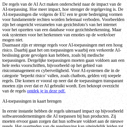
De regels van de AI Act maken onderscheid naar de impact van de
AI-toepassing. Hoe meer impact, hoe strenger de regelgeving is. De
AI-toepassingen die volgens de EU een te grote bedreiging vormen
voor fundamentele rechten worden helemaal verboden. Voorbeelden
zijn het ongericht verzamelen van gezichtsfoto’s van het internet
voor het opzetten van een database voor gezichtsherkenning. Maar
ook systemen voor het herkennen van emoties op de werkvloer
mogen niet.
Daarnaast zijn er strenge regels voor AI-toepassingen met een hoog
risico. Daarbij gaat het om toepassingen waarbij een verkeerde AI-
beslissing grote gevolgen kan hebben, zoals bij medische
toepassingen. Dergelijke toepassingen moeten gaan voldoen aan een
hele reeks voorschriften, bijvoorbeeld op het gebied van
risicomanagement en cyberveiligheid. Voor AI-systemen die in de
categorie ‘beperkt risico’ vallen, zoals chatbots, gelden vrij soepele
regels. Die komen er vooral op neer dat de toepassingen transparant
moeten zijn over dat er AI gebruikt wordt. Een beknopt overzicht
van de regels
ontdek je in deze pdf.
AI-toepassingen in kaart brengen
In eerste instantie hebben de regels uiteraard impact op bijvoorbeeld
softwareondernemingen die AI toepassen bij hun producten. Zij
moeten ervoor gaan zorgen dat hun software voldoet aan de nieuwe
regels. Het overtreden van de regelgeving kan uiteindelijk leiden tot