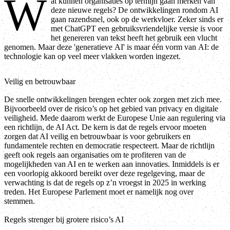
W
at kunnen organisaties op termijn gaan merken van
deze nieuwe regels? De ontwikkelingen rondom AI
gaan razendsnel, ook op de werkvloer. Zeker sinds er
met ChatGPT een gebruiksvriendelijke versie is voor
het genereren van tekst heeft het gebruik een vlucht
genomen. Maar deze 'generatieve AI' is maar één vorm van AI: de
technologie kan op veel meer vlakken worden ingezet.
Veilig en betrouwbaar
De snelle ontwikkelingen brengen echter ook zorgen met zich mee.
Bijvoorbeeld over de risico’s op het gebied van privacy en digitale
veiligheid. Mede daarom werkt de Europese Unie aan regulering via
een richtlijn, de AI Act. De kern is dat de regels ervoor moeten
zorgen dat AI veilig en betrouwbaar is voor gebruikers en
fundamentele rechten en democratie respecteert. Maar de richtlijn
geeft ook regels aan organisaties om te profiteren van de
mogelijkheden van AI en te werken aan innovaties. Inmiddels is er
een voorlopig akkoord bereikt over deze regelgeving, maar de
verwachting is dat de regels op z’n vroegst in 2025 in werking
treden. Het Europese Parlement moet er namelijk nog over
stemmen.
Regels strenger bij grotere risico’s AI