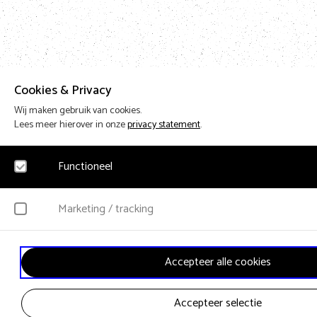
Cookies & Privacy
Wij maken gebruik van cookies.
Lees meer hierover in onze
privacy statement
.
Functioneel
Noodzakelijk
Marketing / tracking
Voor het functioneren van de website en het onthouden van voorkeuren worden fu
geplaatst. Hierbij worden geen persoonsgegevens verzameld.
YouTube
Accepteer alle cookies
Klikgedrag, bekeken video’s en aangepaste voorkeuren worden verzameld. Bezoek
gebruikersgedrag wordt gebruikt voor advertenties.
Accepteer selectie