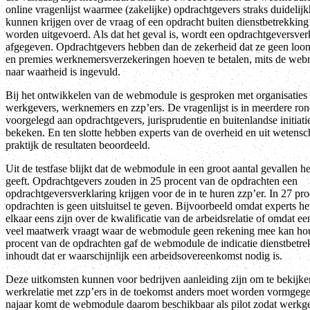
online vragenlijst waarmee (zakelijke) opdrachtgevers straks duidelijk
kunnen krijgen over de vraag of een opdracht buiten dienstbetrekkin
worden uitgevoerd. Als dat het geval is, wordt een opdrachtgeversver
afgegeven. Opdrachtgevers hebben dan de zekerheid dat ze geen loon
en premies werknemersverzekeringen hoeven te betalen, mits de we
naar waarheid is ingevuld.
Bij het ontwikkelen van de webmodule is gesproken met organisaties
werkgevers, werknemers en zzp’ers. De vragenlijst is in meerdere ro
voorgelegd aan opdrachtgevers, jurisprudentie en buitenlandse initiati
bekeken. En ten slotte hebben experts van de overheid en uit wetens
praktijk de resultaten beoordeeld.
Uit de testfase blijkt dat de webmodule in een groot aantal gevallen h
geeft. Opdrachtgevers zouden in 25 procent van de opdrachten een
opdrachtgeversverklaring krijgen voor de in te huren zzp’er. In 27 pr
opdrachten is geen uitsluitsel te geven. Bijvoorbeeld omdat experts he
elkaar eens zijn over de kwalificatie van de arbeidsrelatie of omdat een
veel maatwerk vraagt waar de webmodule geen rekening mee kan ho
procent van de opdrachten gaf de webmodule de indicatie dienstbetre
inhoudt dat er waarschijnlijk een arbeidsovereenkomst nodig is.
Deze uitkomsten kunnen voor bedrijven aanleiding zijn om te bekijke
werkrelatie met zzp’ers in de toekomst anders moet worden vormgege
najaar komt de webmodule daarom beschikbaar als pilot zodat werkge