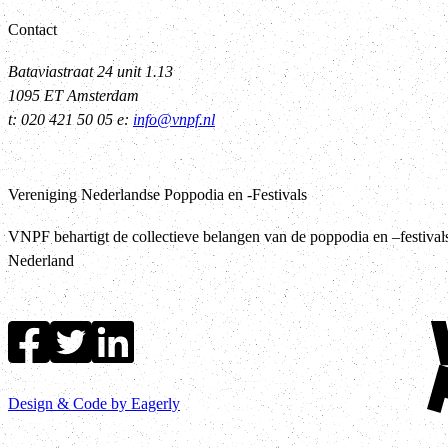
Contact
Bataviastraat 24 unit 1.13
1095 ET Amsterdam
t: 020 421 50 05 e:
info@vnpf.nl
Vereniging Nederlandse Poppodia en -Festivals
VNPF behartigt de collectieve belangen van de poppodia en –festival
Nederland
Ter
Design & Code by Eagerly