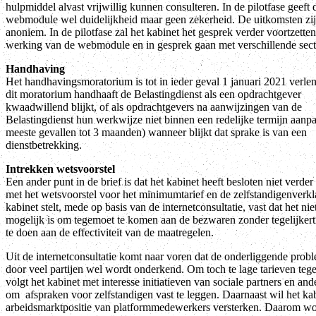
hulpmiddel alvast vrijwillig kunnen consulteren. In de pilotfase geeft 
webmodule wel duidelijkheid maar geen zekerheid. De uitkomsten zi
anoniem. In de pilotfase zal het kabinet het gesprek verder voortzette
werking van de webmodule en in gesprek gaan met verschillende sect
Handhaving
Het handhavingsmoratorium is tot in ieder geval 1 januari 2021 verle
dit moratorium handhaaft de Belastingdienst als een opdrachtgever
kwaadwillend blijkt, of als opdrachtgevers na aanwijzingen van de
Belastingdienst hun werkwijze niet binnen een redelijke termijn aanpa
meeste gevallen tot 3 maanden) wanneer blijkt dat sprake is van een
dienstbetrekking.
Intrekken wetsvoorstel
Een ander punt in de brief is dat het kabinet heeft besloten niet verder
met het wetsvoorstel voor het minimumtarief en de zelfstandigenverkl
kabinet stelt, mede op basis van de internetconsultatie, vast dat het ni
mogelijk is om tegemoet te komen aan de bezwaren zonder tegelijkert
te doen aan de effectiviteit van de maatregelen.
Uit de internetconsultatie komt naar voren dat de onderliggende prob
door veel partijen wel wordt onderkend. Om toch te lage tarieven tege
volgt het kabinet met interesse initiatieven van sociale partners en and
om afspraken voor zelfstandigen vast te leggen. Daarnaast wil het ka
arbeidsmarktpositie van platformmedewerkers versterken. Daarom wo