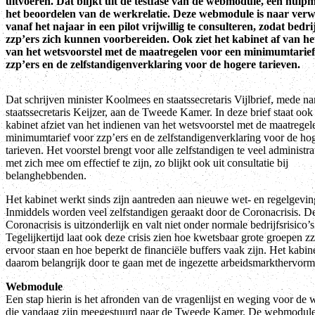
uitvoeren. Dat blijkt uit de testfase van de webmodule, een hulpm
het beoordelen van de werkrelatie. Deze webmodule is naar ver
vanaf het najaar in een pilot vrijwillig te consulteren, zodat bedr
zzp’ers zich kunnen voorbereiden. Ook ziet het kabinet af van he
van het wetsvoorstel met de maatregelen voor een minimumtarief
zzp’ers en de zelfstandigenverklaring voor de hogere tarieven.
Dat schrijven minister Koolmees en staatssecretaris Vijlbrief, mede n
staatssecretaris Keijzer, aan de Tweede Kamer. In deze brief staat ook 
kabinet afziet van het indienen van het wetsvoorstel met de maatregel
minimumtarief voor zzp’ers en de zelfstandigenverklaring voor de ho
tarieven. Het voorstel brengt voor alle zelfstandigen te veel administra
met zich mee om effectief te zijn, zo blijkt ook uit consultatie bij
belanghebbenden.
Het kabinet werkt sinds zijn aantreden aan nieuwe wet- en regelgevin
Inmiddels worden veel zelfstandigen geraakt door de Coronacrisis. D
Coronacrisis is uitzonderlijk en valt niet onder normale bedrijfsrisico’s
Tegelijkertijd laat ook deze crisis zien hoe kwetsbaar grote groepen z
ervoor staan en hoe beperkt de financiële buffers vaak zijn. Het kabine
daarom belangrijk door te gaan met de ingezette arbeidsmarkthervorm
Webmodule
Een stap hierin is het afronden van de vragenlijst en weging voor de
die vandaag zijn meegestuurd naar de Tweede Kamer. De webmodule