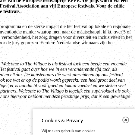
aars van de Europese festivalprijs EFFE. De prijs wordt via een
estival Association aan vijf Europese festivals. Voor de editie
festivals.
programma en de sterke impact die het festival op lokale en regionale
ventionele manier waarop men naar de maatschappij kijkt, over 5 of
verbondenheid, het zorg dragen voor diversiteit en inclusiviteit in het
oor de jury geprezen. Eerdere Nederlandse winnaars zijn het
:
‘Welcome to The Village is als festival toch een beetje een vreemde
Het festival gaat over hoe we in een veranderende tijd toch als
n en elkaar. De kunstenaars die werk presenteren op ons festival
ok toe wat er op de podia wordt gepreekt: een heel groot deel van
iger, er is aandacht voor goed en lokaal voedsel en we steken veel
partners. Welcome to The Village is tegelijk een superlokaal als ook
ury ons hiervoor beloont met deze prachtige prijs, dat is een geweldige
Cookies & Privacy
Wij maken gebruik van cookies.