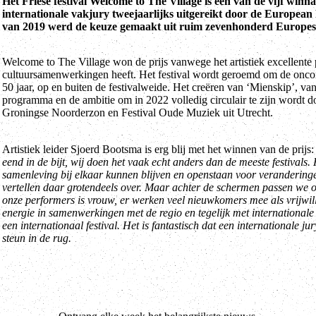
Het Friese festival Welcome to The Village is één van de vijf winn
internationale vakjury tweejaarlijks uitgereikt door de European F
van 2019 werd de keuze gemaakt uit ruim zevenhonderd Europese 
Welcome to The Village won de prijs vanwege het artistiek excellente 
cultuursamenwerkingen heeft. Het festival wordt geroemd om de oncon
50 jaar, op en buiten de festivalweide. Het creëren van ‘Mienskip’, van 
programma en de ambitie om in 2022 volledig circulair te zijn wordt d
Groningse Noorderzon en Festival Oude Muziek uit Utrecht.
Artistiek leider Sjoerd Bootsma is erg blij met het winnen van de prijs
eend in de bijt, wij doen het vaak echt anders dan de meeste festivals. 
samenleving bij elkaar kunnen blijven en openstaan voor veranderinge
vertellen daar grotendeels over. Maar achter de schermen passen we o
onze performers is vrouw, er werken veel nieuwkomers mee als vrijwill
energie in samenwerkingen met de regio en tegelijk met internationale 
een internationaal festival. Het is fantastisch dat een internationale j
steun in de rug.