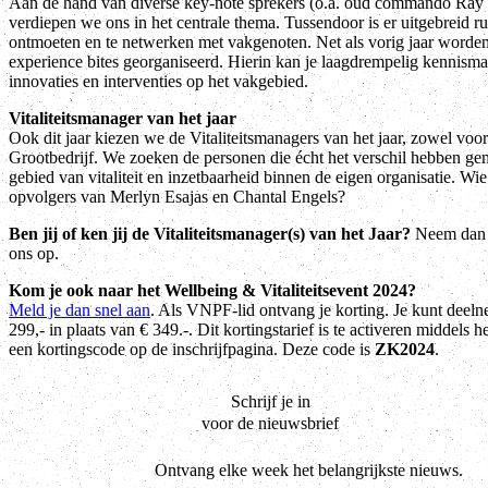
Aan de hand van diverse key-note sprekers (o.a. oud commando Ray
verdiepen we ons in het centrale thema. Tussendoor is er uitgebreid r
ontmoeten en te netwerken met vakgenoten. Net als vorig jaar worden
experience bites georganiseerd. Hierin kan je laagdrempelig kennism
innovaties en interventies op het vakgebied.
Vitaliteitsmanager van het jaar
Ook dit jaar kiezen we de Vitaliteitsmanagers van het jaar, zowel vo
Grootbedrijf. We zoeken de personen die écht het verschil hebben ge
gebied van vitaliteit en inzetbaarheid binnen de eigen organisatie. Wie
opvolgers van Merlyn Esajas en Chantal Engels?
Ben jij of ken jij de Vitaliteitsmanager(s) van het Jaar?
Neem dan 
ons op.
Kom je ook naar het Wellbeing & Vitaliteitsevent 2024?
Meld je dan snel aan
. Als VNPF-lid ontvang je korting. Je kunt deel
299,- in plaats van € 349.-. Dit kortingstarief is te activeren middels 
een kortingscode op de inschrijfpagina. Deze code is
ZK2024
.
Schrijf je in
voor de nieuwsbrief
Ontvang elke week het belangrijkste nieuws.