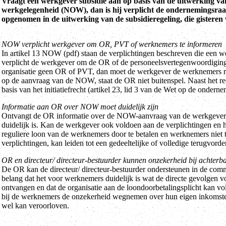
Vraagt een werkgever subsidie aan op basis van de uitwerking v
werkgelegenheid (NOW), dan is hij verplicht de ondernemingsraad
opgenomen in de uitwerking van de subsidieregeling, die gisteren
NOW verplicht werkgever om OR, PVT of werknemers te informeren
In artikel 13 NOW (pdf) staan de verplichtingen beschreven die een we
verplicht de werkgever om de OR of de personeelsvertegenwoordiging 
organisatie geen OR of PVT, dan moet de werkgever de werknemers rec
op de aanvraag van de NOW, staat de OR niet buitenspel. Naast het re
basis van het initiatiefrecht (artikel 23, lid 3 van de Wet op de onde
Informatie aan OR over NOW moet duidelijk zijn
Ontvangt de OR informatie over de NOW-aanvraag van de werkgever, d
duidelijk is. Kan de werkgever ook voldoen aan de verplichtingen e
reguliere loon van de werknemers door te betalen en werknemers niet 
verplichtingen, kan leiden tot een gedeeltelijke of volledige terugvord
OR en directeur/ directeur-bestuurder kunnen onzekerheid bij achte
De OR kan de directeur/ directeur-bestuurder ondersteunen in de com
belang dat het voor werknemers duidelijk is wat de directe gevolgen v
ontvangen en dat de organisatie aan de loondoorbetalingsplicht kan vo
bij de werknemers de onzekerheid wegnemen over hun eigen inkomsten,
wel kan veroorloven.