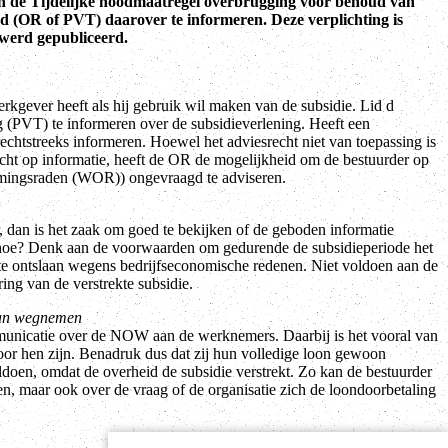
an de Tijdelijke noodmaatregel overbrugging voor behoud van
 (OR of PVT) daarover te informeren. Deze verplichting is
 werd gepubliceerd.
rkgever heeft als hij gebruik wil maken van de subsidie. Lid d
(PVT) te informeren over de subsidieverlening. Heeft een
htstreeks informeren. Hoewel het adviesrecht niet van toepassing is
cht op informatie, heeft de OR de mogelijkheid om de bestuurder op
rnemingsraden (WOR)) ongevraagd te adviseren.
an is het zaak om goed te bekijken of de geboden informatie
n hoe? Denk aan de voorwaarden om gedurende de subsidieperiode het
te ontslaan wegens bedrijfseconomische redenen. Niet voldoen aan de
ering van de verstrekte subsidie.
rban wegnemen
municatie over de NOW aan de werknemers. Daarbij is het vooral van
oor hen zijn. Benadruk dus dat zij hun volledige loon gewoon
ldoen, omdat de overheid de subsidie verstrekt. Zo kan de bestuurder
 maar ook over de vraag of de organisatie zich de loondoorbetaling