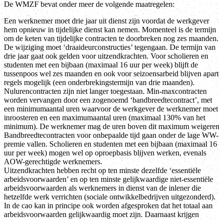
De WMZF bevat onder meer de volgende maatregelen:
Een werknemer moet drie jaar uit dienst zijn voordat de werkgever
hem opnieuw in tijdelijke dienst kan nemen. Momenteel is de termijn
om de keten van tijdelijke contracten te doorbreken nog zes maanden.
De wijziging moet ‘draaideurconstructies’ tegengaan. De termijn van
drie jaar gaat ook gelden voor uitzendkrachten. Voor scholieren en
studenten met een bijbaan (maximaal 16 uur per week) blijft de
tussenpoos wel zes maanden en ook voor seizoensarbeid blijven apart
regels mogelijk (een onderbrekingstermijn van drie maanden).
Nulurencontracten zijn niet langer toegestaan. Min-maxcontracten
worden vervangen door een zogenoemd ‘bandbreedtecontract’, met
een minimumaantal uren waarvoor de werkgever de werknemer moet
inroosteren en een maximumaantal uren (maximaal 130% van het
minimum). De werknemer mag de uren boven dit maximum weigeren
Bandbreedtecontracten voor onbepaalde tijd gaan onder de lage WW-
premie vallen. Scholieren en studenten met een bijbaan (maximaal 16
uur per week) mogen wel op oproepbasis blijven werken, evenals
AOW-gerechtigde werknemers.
Uitzendkrachten hebben recht op ten minste dezelfde ‘essentiële
arbeidsvoorwaarden’ en op ten minste gelijkwaardige niet-essentiële
arbeidsvoorwaarden als werknemers in dienst van de inlener die
hetzelfde werk verrichten (sociale ontwikkelbedrijven uitgezonderd).
In de cao kan in principe ook worden afgesproken dat het totaal aan
arbeidsvoorwaarden gelijkwaardig moet zijn. Daarnaast krijgen