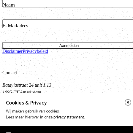
Naam
E-Mailadres
Aanmelden
Disclaimer
Privacybeleid
Contact
Bataviastraat 24 unit 1.13
1095 ET Amsterdam
t: 020 421 50 05 e:
info@vnpf.nl
Cookies & Privacy
Wij maken gebruik van cookies.
Lees meer hierover in onze
privacy statement
.
Vereniging Nederlandse Poppodia en -Festivals