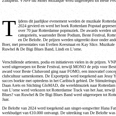
Zuidplein. VNPF-lid Motel Mozaïque werd uitgeroepen tot Beste Fest
T
ijdens dit jaarlijkse evenement werden de muzikale Rotter
2024 gevierd en werd het boek Rotterdam Popstad gepresen
over 70 jaar Rotterdamse popmuziek. De awards werden uitg
categorieën, waaronder Beste Podium, Beste Festival, Rott
en De Belofte. De prijzen werden uitgereikt door onder and
Boer, met presentaties van Evelien Keesmaat en Kay Slice. Muzikal
Ruwhel & De Bigi Blues Band, Lindi en L’orne.
Verschillende artiesten, podia en initiatieven vielen in de prijzen. 
werd uitgeroepen tot Beste Festival, terwijl MONO de prijs voor Be
award voor Beste Clubavond ging naar FOMO, een innovatief concep
clubcultuur samenkomen. De Exportprijs werd toegekend aan Jessy Ya
succes boekte met optredens in het Caribisch gebied. De Stimulering
Daan Arets en Stichting GloMAD, die wereldmuziek naar Rotterdam 
van L’orne werd verkozen tot Rotterdamse Track van het Jaar, terwijl
Blues? van Ruwhel & De Bigi Blues Band werd uitgeroepen tot Rot
Jaar.
De Belofte van 2024 werd toegekend aan singer-songwriter Hana Fat
werkbudget van €10.000 ontvangt. De uitreiking van De Belofte was