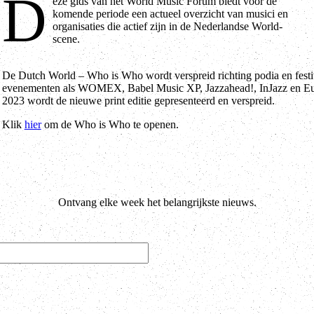
D
eze gids van het World Music Forum biedt voor de
komende periode een actueel overzicht van musici en
organisaties die actief zijn in de Nederlandse World-
scene.
De Dutch World – Who is Who wordt verspreid richting podia en festi
evenementen als WOMEX, Babel Music XP, Jazzahead!, InJazz en Eu
2023 wordt de nieuwe print editie gepresenteerd en verspreid.
Klik
hier
om de Who is Who te openen.
Ontvang elke week het belangrijkste nieuws.