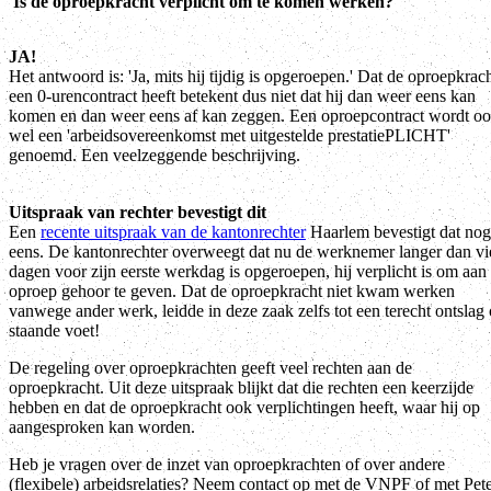
'Is de oproepkracht verplicht om te komen werken?'
JA!
Het antwoord is: 'Ja, mits hij tijdig is opgeroepen.' Dat de oproepkrac
een 0-urencontract heeft betekent dus niet dat hij dan weer eens kan
komen en dan weer eens af kan zeggen. Een oproepcontract wordt o
wel een 'arbeidsovereenkomst met uitgestelde prestatiePLICHT'
genoemd. Een veelzeggende beschrijving.
Uitspraak van rechter bevestigt dit
Een
recente uitspraak van de kantonrechter
Haarlem bevestigt dat nog
eens. De kantonrechter overweegt dat nu de werknemer langer dan vi
dagen voor zijn eerste werkdag is opgeroepen, hij verplicht is om aan
oproep gehoor te geven. Dat de oproepkracht niet kwam werken
vanwege ander werk, leidde in deze zaak zelfs tot een terecht ontslag
staande voet!
De regeling over oproepkrachten geeft veel rechten aan de
oproepkracht. Uit deze uitspraak blijkt dat die rechten een keerzijde
hebben en dat de oproepkracht ook verplichtingen heeft, waar hij op
aangesproken kan worden.
Heb je vragen over de inzet van oproepkrachten of over andere
(flexibele) arbeidsrelaties? Neem contact op met de VNPF of met Pet