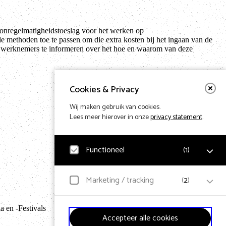
onregelmatigheidstoeslag voor het werken op
e methoden toe te passen om die extra kosten bij het ingaan van de
e werknemers te informeren over het hoe en waarom van deze
Cookies & Privacy
Wij maken gebruik van cookies.
Lees meer hierover in onze
privacy statement
.
Functioneel
(
1
)
Noodzakelijk
Marketing / tracking
(
2
)
Voor het functioneren van de website en het
Terug naar hom
onthouden van voorkeuren worden functionele cookies
geplaatst. Hierbij worden geen persoonsgegevens
YouTube
 en -Festivals
verzameld.
Accepteer alle cookies
Klikgedrag, bekeken video’s en aangepaste voorkeuren