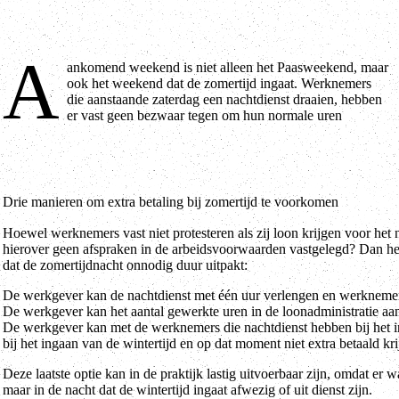
A
ankomend weekend is niet alleen het Paasweekend, maar
uitbetaald te krijgen. Door de komst van de zomertijd werken ze
ook het weekend dat de zomertijd ingaat. Werknemers
echter een uur minder dan normaal. De klok wordt immers om 02:00
die aanstaande zaterdag een nachtdienst draaien, hebben
uur naar 03:00 uur gezet. Regelt de werkgever daar niets voor, dan
er vast geen bezwaar tegen om hun normale uren
Drie manieren om extra betaling bij zomertijd te voorkomen
Hoewel werknemers vast niet protesteren als zij loon krijgen voor het n
hierover geen afspraken in de arbeidsvoorwaarden vastgelegd? Dan h
dat de zomertijdnacht onnodig duur uitpakt:
De werkgever kan de nachtdienst met één uur verlengen en werknemer
De werkgever kan het aantal gewerkte uren in de loonadministratie aan
De werkgever kan met de werknemers die nachtdienst hebben bij het in
bij het ingaan van de wintertijd en op dat moment niet extra betaald kri
Deze laatste optie kan in de praktijk lastig uitvoerbaar zijn, omdat er 
maar in de nacht dat de wintertijd ingaat afwezig of uit dienst zijn.